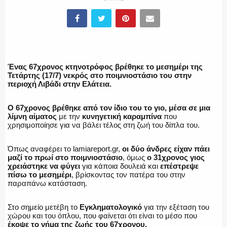
ΕΛΛΗΝΙΚΗ ΑΣΤΥΝΟΜΙΑ
Ένας 67χρονος κτηνοτρόφος βρέθηκε το μεσημέρι της
Τετάρτης (17/7) νεκρός στο ποιμνιοστάσιο του στην
περιοχή Λιβάδι στην Ελάτεια.
ΠΥΡΟΣΒΕΣΤΙΚΗ
Ο 67χρονος βρέθηκε από τον ίδιο του το γιο, μέσα σε μια
λίμνη αίματος
με την
κυνηγετική καραμπίνα
που
χρησιμοποίησε για να βάλει τέλος στη ζωή του δίπλα του.
ΛΙΜΕΝΙΚΟ
Όπως αναφέρει το lamiareport.gr,
οι δύο άνδρες είχαν πάει
μαζί το πρωί στο ποιμνιοστάσιο
, όμως
ο 31χρονος γιος
χρειάστηκε να φύγει
για κάποια δουλειά και
επέστρεψε
πίσω το μεσημέρι
, βρίσκοντας τον πατέρα του στην
παραπάνω κατάσταση.
ΕΝΟΠΛΕΣ ΔΥΝΑΜΕΙΣ
Στο σημείο μετέβη το
Εγκληματολογικό
για την εξέταση του
χώρου και του όπλου, που φαίνεται ότι είναι το μέσο που
έκοψε το νήμα της ζωής του 67χρονου.