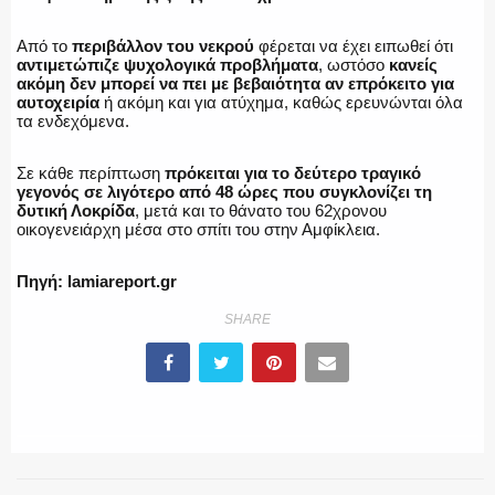
ΕΚΑΒ
Από το
περιβάλλον του νεκρού
φέρεται να έχει ειπωθεί ότι
αντιμετώπιζε ψυχολογικά προβλήματα
, ωστόσο
κανείς
ακόμη δεν μπορεί να πει με βεβαιότητα αν επρόκειτο για
αυτοχειρία
ή ακόμη και για ατύχημα, καθώς ερευνώνται όλα
τα ενδεχόμενα.
ΑΣΤΥΝΟΜΙΚΟ ΡΕΠΟΡΤΑΖ
Σε κάθε περίπτωση
πρόκειται για το δεύτερο τραγικό
γεγονός σε λιγότερο από 48 ώρες που συγκλονίζει τη
δυτική Λοκρίδα
, μετά και το θάνατο του 62χρονου
οικογενειάρχη μέσα στο σπίτι του στην Αμφίκλεια.
Η ΦΩΝΗ ΣΟΥ
Πηγή: lamiareport.gr
SHARE
ΟΠΛΑ/ΕΞΟΠΛΙΣΜΟΣ
ΟΜΑΔΕΣ ΕΛ.ΑΣ.