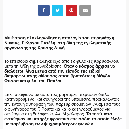
ΕΛΛΗΝΙΚΗ ΑΣΤΥΝΟΜΙΑ
Με ένταση ολοκληρώθηκε η απολογία του πυρηνάρχη
Νίκαιας, Γιώργου Πατέλη, στη δίκη της εγκληματικής
οργάνωσης της Χρυσής Αυγή.
ΠΥΡΟΣΒΕΣΤΙΚΗ
Το επεισόδιο σημειώθηκε έξω από τις φυλακές Κορυδαλλού,
μετά τη λήξη της συνεδρίασης.
Όταν ο κόσμος άρχισε να
διαλύεται, λίγα μέτρα από την είσοδο της ειδικά
διαμορφωμένης αίθουσας όπου βρισκόταν η Μάγδα
Φύσσα και φίλοι του Παύλου.
ΛΙΜΕΝΙΚΟ
Εκεί, σύμφωνα με αυτόπτες μάρτυρες, πέρασαν δίπλα
κατηγορούμενοι και συνήγοροι της υπόθεσης, προκαλώντας
την έντονη αντίδραση των παρευρισκομένων. Ανάμεσά τους,
ο συνήγορος του Γ. Ρουπακιά και ο κατηγορούμενος για
συνέργεια στη δολοφονία, Αν. Μιχάλαρος.
Τα πνεύματα
ΕΝΟΠΛΕΣ ΔΥΝΑΜΕΙΣ
εντάθηκαν και υπήρξε φραστικό επεισόδιο το οποίο έληξε
με παρέμβαση των ψυχραιμότερων φωνών.