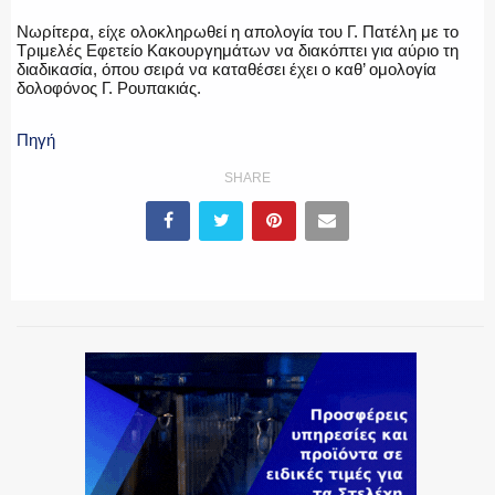
Νωρίτερα, είχε ολοκληρωθεί η απολογία του Γ. Πατέλη με το
Τριμελές Εφετείο Κακουργημάτων να διακόπτει για αύριο τη
ΕΚΑΒ
διαδικασία, όπου σειρά να καταθέσει έχει ο καθ’ ομολογία
δολοφόνος Γ. Ρουπακιάς.
Πηγή
ΑΣΤΥΝΟΜΙΚΟ ΡΕΠΟΡΤΑΖ
SHARE
Η ΦΩΝΗ ΣΟΥ
ΟΠΛΑ/ΕΞΟΠΛΙΣΜΟΣ
ΟΜΑΔΕΣ ΕΛ.ΑΣ.