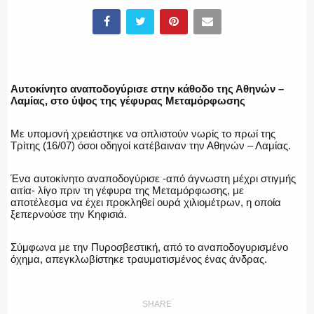
ΥΑΤ/ΥΜΕΤ
ΕΛΛΗΝΙΚΗ ΑΣΤΥΝΟΜΙΑ
Αυτοκίνητο αναποδογύρισε στην κάθοδο της Αθηνών –
Λαμίας, στο ύψος της γέφυρας Μεταμόρφωσης
Με υπομονή χρειάστηκε να οπλιστούν νωρίς το πρωί της
ΠΥΡΟΣΒΕΣΤΙΚΗ
Τρίτης (16/07) όσοι οδηγοί κατέβαιναν την Αθηνών – Λαμίας.
Ένα αυτοκίνητο αναποδογύρισε -από άγνωστη μέχρι στιγμής
αιτία- λίγο πριν τη γέφυρα της Μεταμόρφωσης, με
αποτέλεσμα να έχει προκληθεί ουρά χιλιομέτρων, η οποία
ξεπερνούσε την Κηφισιά.
ΛΙΜΕΝΙΚΟ
Σύμφωνα με την Πυροσβεστική, από το αναποδογυρισμένο
όχημα, απεγκλωβίστηκε τραυματισμένος ένας άνδρας.
ΕΝΟΠΛΕΣ ΔΥΝΑΜΕΙΣ
SHARE