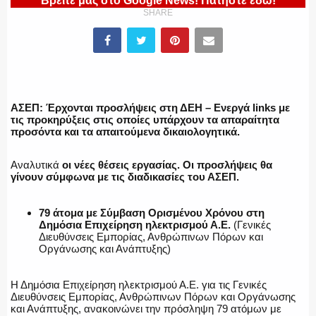
Βρείτε μας στο Google News! Πατήστε εδώ!
SHARE
ΠΥΡΟΣΒΕΣΤΙΚΗ
ΑΣΕΠ: Έρχονται προσλήψεις στη ΔΕΗ – Ενεργά links με
τις προκηρύξεις στις οποίες υπάρχουν τα απαραίτητα
ΛΙΜΕΝΙΚΟ
προσόντα και τα απαιτούμενα δικαιολογητικά.
Αναλυτικά
οι νέες θέσεις εργασίας. Οι προσλήψεις θα
γίνουν σύμφωνα με τις διαδικασίες του ΑΣΕΠ.
ΕΝΟΠΛΕΣ ΔΥΝΑΜΕΙΣ
79 άτομα με Σύμβαση Ορισμένου Χρόνου στη
Δημόσια Επιχείρηση ηλεκτρισμού Α.Ε.
(Γενικές
Διευθύνσεις Εμπορίας, Ανθρώπινων Πόρων και
Οργάνωσης και Ανάπτυξης)
ΕΚΑΒ
Η Δημόσια Επιχείρηση ηλεκτρισμού Α.Ε. για τις Γενικές
Διευθύνσεις Εμπορίας, Ανθρώπινων Πόρων και Οργάνωσης
και Ανάπτυξης, ανακοινώνει την πρόσληψη 79 ατόμων με