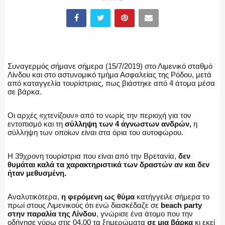
ΕΛΛΗΝΙΚΗ ΑΣΤΥΝΟΜΙΑ
Συναγερμός σήμανε σήμερα (15/7/2019) στο Λιμενικό σταθμό
Λίνδου και στο αστυνομικό τμήμα Ασφαλείας της Ρόδου, μετά
από καταγγελία τουρίστριας, πως βιάστηκε από 4 άτομα μέσα
σε βάρκα.
ΠΥΡΟΣΒΕΣΤΙΚΗ
Οι αρχές «χτενίζουν» από το νωρίς την περιοχή για τον
εντοπισμό και τη
σύλληψη των 4 άγνωστων ανδρών,
η
σύλληψη των οποίων είναι στα όρια του αυτοφώρου.
ΛΙΜΕΝΙΚΟ
Η 39χρονη τουρίστρια που είναι από την Βρετανία,
δεν
θυμάται καλά τα χαρακτηριστικά των δραστών αν και δεν
ήταν μεθυσμένη.
ΕΝΟΠΛΕΣ ΔΥΝΑΜΕΙΣ
Αναλυτικότερα,
η φερόμενη ως θύμα
κατήγγειλε σήμερα το
πρωί στους Λιμενικούς ότι ενώ διασκέδαζε σε
beach party
στην παραλία της Λίνδου
, γνώρισε ένα άτομο που την
οδήγησε γύρω στις 04.00 τα ξημερώματα
σε μια βάρκα
κι εκεί