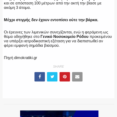
και σε απόσταση 100 μέτρων από την ακτή την βίασε με
ακόμη 3 άτομα.
ΕΚΑΒ
Μέχρι στιγμής δεν έχουν εντοπίσει ούτε την βάρκα.
Οι έρευνες των λιμενικών συνεχίζονται, ενώ η φερόμενη ως
ΑΣΤΥΝΟΜΙΚΟ ΡΕΠΟΡΤΑΖ
θύμα οδηγήθηκε στο
Γενικό Νοσοκομείο Ρόδου
προκειμένου
να υπάρξει ιατροδικαστική εξέταση για να διαπιστωθεί αν
φέρει εμφανή σημάδια βιασμού.
Πηγή dimokratiki.gr
Η ΦΩΝΗ ΣΟΥ
SHARE
ΟΠΛΑ/ΕΞΟΠΛΙΣΜΟΣ
ΟΜΑΔΕΣ ΕΛ.ΑΣ.