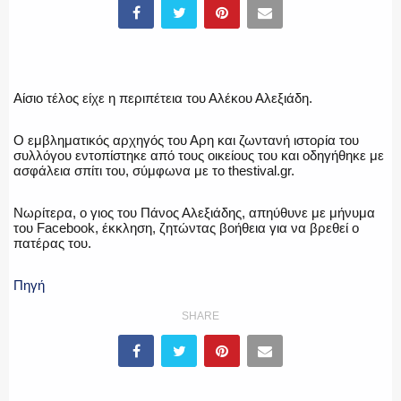
ΥΑΤ/ΥΜΕΤ
Αίσιο τέλος είχε η περιπέτεια του Αλέκου Αλεξιάδη.
ΕΛΛΗΝΙΚΗ ΑΣΤΥΝΟΜΙΑ
Ο εμβληματικός αρχηγός του Αρη και ζωντανή ιστορία του
συλλόγου εντοπίστηκε από τους οικείους του και οδηγήθηκε με
ασφάλεια σπίτι του, σύμφωνα με το thestival.gr.
ΠΥΡΟΣΒΕΣΤΙΚΗ
Νωρίτερα, ο γιος του Πάνος Αλεξιάδης, απηύθυνε με μήνυμα
του Facebook, έκκληση, ζητώντας βοήθεια για να βρεθεί ο
πατέρας του.
ΛΙΜΕΝΙΚΟ
Πηγή
SHARE
ΕΝΟΠΛΕΣ ΔΥΝΑΜΕΙΣ