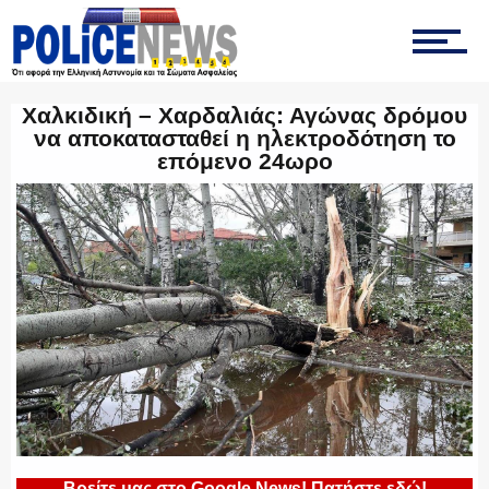
ΤΡΟΧΑΙΑ
Χαλκιδική – Χαρδαλιάς: Αγώνας δρόμου
να αποκατασταθεί η ηλεκτροδότηση το
ΟΠΚΕ
επόμενο 24ωρο
ΟΜΑΔΑ “Ζ”
ΕΚΑΜ
ΥΑΤ/ΥΜΕΤ
Βρείτε μας στο Google News! Πατήστε εδώ!