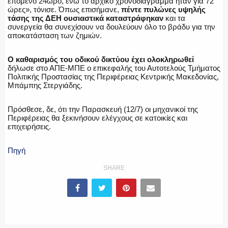
επόμενο 24ωρο, ενώ το αρχικό χρονοδιάγραμμα ήταν για 72
ώρες», τόνισε. Όπως επισήμανε,
πέντε πυλώνες υψηλής
ΕΚΑΒ
τάσης της ΔΕΗ ουσιαστικά καταστράφηκαν
και τα
συνεργεία θα συνεχίσουν να δουλεύουν όλο το βράδυ για την
αποκατάσταση των ζημιών.
Ο καθαρισμός του οδικού δικτύου έχει ολοκληρωθεί
ΑΣΤΥΝΟΜΙΚΟ ΡΕΠΟΡΤΑΖ
δήλωσε στο ΑΠΕ-ΜΠΕ ο επικεφαλής του Αυτοτελούς Τμήματος
Πολιτικής Προστασίας της Περιφέρειας Κεντρικής Μακεδονίας,
Μπάμπης Στεργιάδης.
Πρόσθεσε, δε, ότι την Παρασκευή (12/7) οι μηχανικοί της
Η ΦΩΝΗ ΣΟΥ
Περιφέρειας θα ξεκινήσουν ελέγχους σε κατοικίες και
επιχειρήσεις.
Πηγή
ΟΠΛΑ/ΕΞΟΠΛΙΣΜΟΣ
SHARE
ΟΜΑΔΕΣ ΕΛ.ΑΣ.