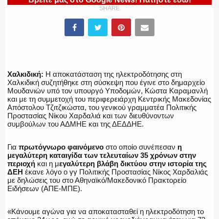
SHARE
ΕΛΛΗΝΙΚΗ ΑΣΤΥΝΟΜΙΑ
Χαλκιδική:
H αποκατάσταση της ηλεκτροδότησης στη
Χαλκιδική συζητήθηκε στη σύσκεψη που έγινε στο δημαρχείο
ΠΥΡΟΣΒΕΣΤΙΚΗ
Μουδανιών υπό τον υπουργό Υποδομών, Κώστα Καραμανλή
και με τη συμμετοχή του περιφερειάρχη Κεντρικής Μακεδονίας
Απόστολου Τζιτζικώστα, του γενικού γραμματέα Πολιτικής
Προστασίας Νίκου Χαρδαλιά και των διευθύνοντων
συμβούλων του ΑΔΜΗΕ και της ΔΕΔΔΗΕ.
ΛΙΜΕΝΙΚΟ
Για
πρωτόγνωρο φαινόμενο
στο οποίο συνέπεσαν
η
μεγαλύτερη καταιγίδα των τελευταίων 35 χρόνων στην
περιοχή
και η μ
εγαλύτερη βλάβη δικτύου στην ιστορία της
ΔΕΗ
έκανε λόγο ο γγ Πολιτικής Προστασίας Νίκος Χαρδαλιάς
με δηλώσεις του στο Αθηναϊκό/Μακεδονικό Πρακτορείο
ΕΝΟΠΛΕΣ ΔΥΝΑΜΕΙΣ
Ειδήσεων (ΑΠΕ-ΜΠΕ).
«Κάνουμε αγώνα για να αποκατασταθεί η ηλεκτροδότηση το