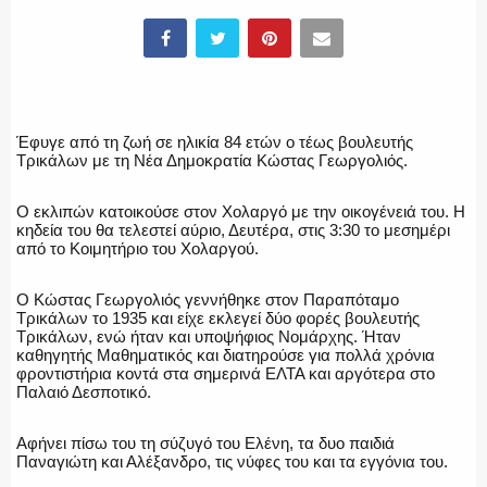
ΕΛΛΗΝΙΚΗ ΑΣΤΥΝΟΜΙΑ
Έφυγε από τη ζωή σε ηλικία 84 ετών ο τέως βουλευτής
Τρικάλων με τη Νέα Δημοκρατία Κώστας Γεωργολιός.
Ο εκλιπών κατοικούσε στον Χολαργό με την οικογένειά του. Η
ΠΥΡΟΣΒΕΣΤΙΚΗ
κηδεία του θα τελεστεί αύριο, Δευτέρα, στις 3:30 το μεσημέρι
από το Κοιμητήριο του Χολαργού.
Ο Κώστας Γεωργολιός γεννήθηκε στον Παραπόταμο
Τρικάλων το 1935 και είχε εκλεγεί δύο φορές βουλευτής
ΛΙΜΕΝΙΚΟ
Τρικάλων, ενώ ήταν και υποψήφιος Νομάρχης. Ήταν
καθηγητής Μαθηματικός και διατηρούσε για πολλά χρόνια
φροντιστήρια κοντά στα σημερινά ΕΛΤΑ και αργότερα στο
Παλαιό Δεσποτικό.
ΕΝΟΠΛΕΣ ΔΥΝΑΜΕΙΣ
Αφήνει πίσω του τη σύζυγό του Ελένη, τα δυο παιδιά
Παναγιώτη και Αλέξανδρο, τις νύφες του και τα εγγόνια του.