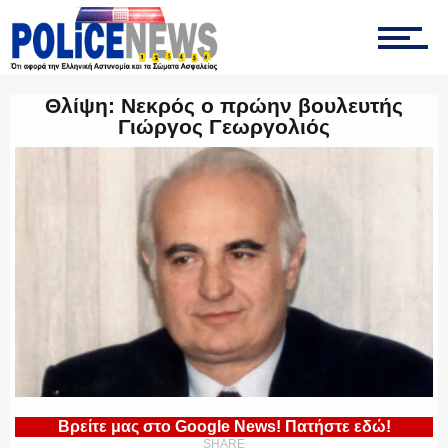
ΤΡΟΧΑΙΑ
Θλίψη: Νεκρός ο πρώην βουλευτής
Γιώργος Γεωργολιός
ΟΠΚΕ
ΟΜΑΔΑ “Ζ”
ΕΚΑΜ
Βρείτε μας στο Google News! Πατήστε εδώ!
SHARE
ΥΑΤ/ΥΜΕΤ