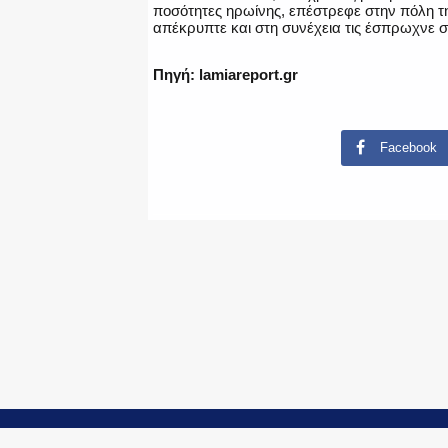
ποσότητες ηρωίνης, επέστρεφε στην πόλη τη
απέκρυπτε και στη συνέχεια τις έσπρωχνε 
Πηγή: lamiareport.gr
Facebook
© Copyright 2015-2024 - PoliceNews.gr by
G P