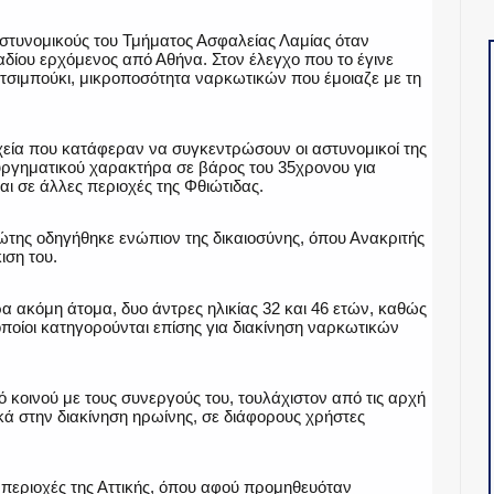
στυνομικούς του Τμήματος Ασφαλείας Λαμίας όταν
δίου ερχόμενος από Αθήνα. Στον έλεγχο που το έγινε
τσιμπούκι, μικροποσότητα ναρκωτικών που έμοιαζε με τη
χεία που κατάφεραν να συγκεντρώσουν οι αστυνομικοί της
υργηματικού χαρακτήρα σε βάρος του 35χρονου για
αι σε άλλες περιοχές της Φθιώτιδας.
ώτης οδηγήθηκε ενώπιον της δικαιοσύνης, όπου Ανακριτής
ιση του.
 ακόμη άτομα, δυο άντρες ηλικίας 32 και 46 ετών, καθώς
ι οποίοι κατηγορούνται επίσης για διακίνηση ναρκωτικών
 κοινού με τους συνεργούς του, τουλάχιστον από τις αρχή
κά στην διακίνηση ηρωίνης, σε διάφορους χρήστες
ε περιοχές της Αττικής, όπου αφού προμηθευόταν