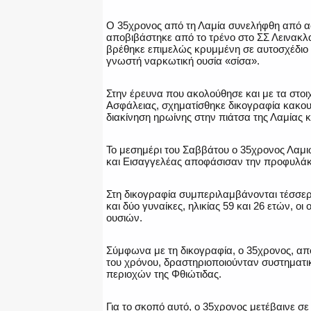
Ο 35χρονος από τη Λαμία συνελήφθη από α
αποβιβάστηκε από το τρένο στο ΣΣ Λεινακλα
βρέθηκε επιμελώς κρυμμένη σε αυτοσχέδιο 
γνωστή ναρκωτική ουσία «σίσα».
Στην έρευνα που ακολούθησε και με τα στοι
Ασφάλειας, σχηματίσθηκε δικογραφία κακο
διακίνηση ηρωίνης στην πιάτσα της Λαμίας κ
Το μεσημέρι του Σαββάτου ο 35χρονος Λαμι
και Εισαγγελέας αποφάσισαν την προφυλάκ
Στη δικογραφία συμπεριλαμβάνονται τέσσερα
και δύο γυναίκες, ηλικίας 59 και 26 ετών, ο
ουσιών.
Σύμφωνα με τη δικογραφία, ο 35χρονος, από
του χρόνου, δραστηριοποιούνταν συστηματι
περιοχών της Φθιώτιδας.
Για το σκοπό αυτό, ο 35χρονος μετέβαινε σ