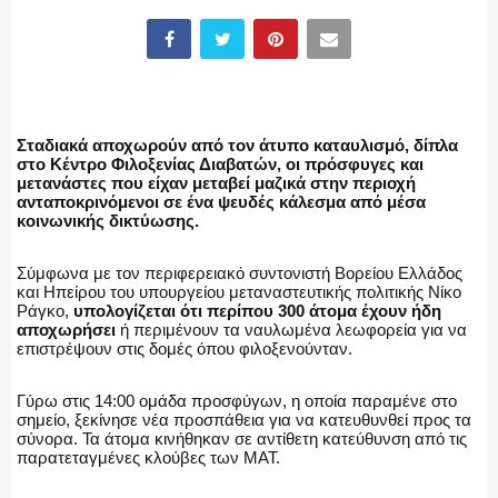
ΕΛΛΗΝΙΚΗ ΑΣΤΥΝΟΜΙΑ
Σταδιακά αποχωρούν από τον άτυπο καταυλισμό, δίπλα
στο Κέντρο Φιλοξενίας Διαβατών, οι πρόσφυγες και
μετανάστες που είχαν μεταβεί μαζικά στην περιοχή
ανταποκρινόμενοι σε ένα ψευδές κάλεσμα από μέσα
ΠΥΡΟΣΒΕΣΤΙΚΗ
κοινωνικής δικτύωσης.
Σύμφωνα με τον περιφερειακό συντονιστή Βορείου Ελλάδος
και Ηπείρου του υπουργείου μεταναστευτικής πολιτικής Νίκο
Ράγκο,
υπολογίζεται ότι περίπου 300 άτομα έχουν ήδη
ΛΙΜΕΝΙΚΟ
αποχωρήσει
ή περιμένουν τα ναυλωμένα λεωφορεία για να
επιστρέψουν στις δομές όπου φιλοξενούνταν.
Γύρω στις 14:00 ομάδα προσφύγων, η οποία παραμένε στο
σημείο, ξεκίνησε νέα προσπάθεια για να κατευθυνθεί προς τα
ΕΝΟΠΛΕΣ ΔΥΝΑΜΕΙΣ
σύνορα. Τα άτομα κινήθηκαν σε αντίθετη κατεύθυνση από τις
παρατεταγμένες κλούβες των ΜΑΤ.