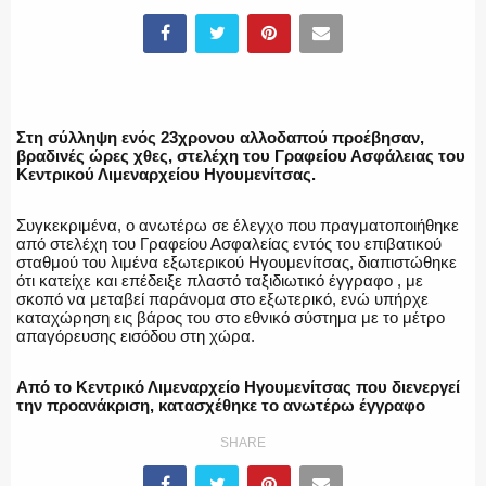
ΥΑΤ/ΥΜΕΤ
ΕΛΛΗΝΙΚΗ ΑΣΤΥΝΟΜΙΑ
Στη σύλληψη ενός 23χρονου αλλοδαπού προέβησαν,
βραδινές ώρες χθες, στελέχη του Γραφείου Ασφάλειας του
Κεντρικού Λιμεναρχείου Ηγουμενίτσας.
Συγκεκριμένα, ο ανωτέρω σε έλεγχο που πραγματοποιήθηκε
ΠΥΡΟΣΒΕΣΤΙΚΗ
από στελέχη του Γραφείου Ασφαλείας εντός του επιβατικού
σταθμού του λιμένα εξωτερικού Ηγουμενίτσας, διαπιστώθηκε
ότι κατείχε και επέδειξε πλαστό ταξιδιωτικό έγγραφο , με
σκοπό να μεταβεί παράνομα στο εξωτερικό, ενώ υπήρχε
καταχώρηση εις βάρος του στο εθνικό σύστημα με το μέτρο
ΛΙΜΕΝΙΚΟ
απαγόρευσης εισόδου στη χώρα.
Από το Κεντρικό Λιμεναρχείο Ηγουμενίτσας που διενεργεί
την προανάκριση, κατασχέθηκε το ανωτέρω έγγραφο
ΕΝΟΠΛΕΣ ΔΥΝΑΜΕΙΣ
SHARE