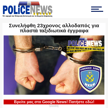
ΤΡΟΧΑΙΑ
Συνελήφθη 23χρονος αλλοδαπός για
πλαστά ταξιδιωτικά έγγραφα
ΟΠΚΕ
ΟΜΑΔΑ “Ζ”
ΕΚΑΜ
Βρείτε μας στο Google News! Πατήστε εδώ!
SHARE