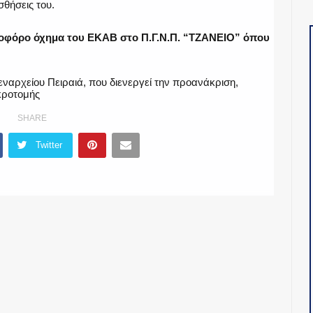
σθήσεις του.
νοφόρο όχημα του ΕΚΑΒ στο Π.Γ.Ν.Π. “ΤΖΑΝΕΙΟ” όπου
εναρχείου Πειραιά, που διενεργεί την προανάκριση,
κροτομής
SHARE
Twitter