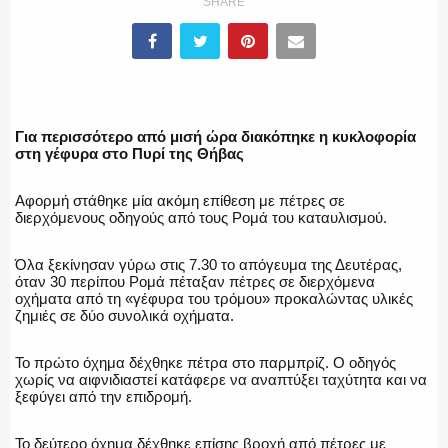
SHARE
ΠΥΡΟΣΒΕΣΤΙΚΗ
ΛΙΜΕΝΙΚΟ
Για περισσότερο από μισή ώρα διακόπηκε η κυκλοφορία
στη γέφυρα στο Πυρί της Θήβας
Αφορμή στάθηκε μία ακόμη επίθεση με πέτρες σε
διερχόμενους οδηγούς από τους Ρομά του καταυλισμού.
ΕΝΟΠΛΕΣ ΔΥΝΑΜΕΙΣ
Όλα ξεκίνησαν γύρω στις 7.30 το απόγευμα της Δευτέρας,
όταν 30 περίπου Ρομά πέταξαν πέτρες σε διερχόμενα
οχήματα από τη «γέφυρα του τρόμου» προκαλώντας υλικές
ζημιές σε δύο συνολικά οχήματα.
ΕΚΑΒ
Το πρώτο όχημα δέχθηκε πέτρα στο παρμπρίζ. Ο οδηγός
χωρίς να αιφνιδιαστεί κατάφερε να αναπτύξει ταχύτητα και να
ξεφύγει από την επιδρομή.
ΑΣΤΥΝΟΜΙΚΟ ΡΕΠΟΡΤΑΖ
Το δεύτερο όχημα δέχθηκε επίσης βροχή από πέτρες με