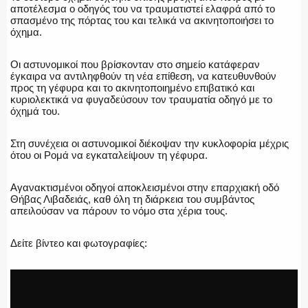
αποτέλεσμα ο οδηγός του να τραυματιστεί ελαφρά από το
σπασμένο της πόρτας του και τελικά να ακινητοποιήσει το
όχημα.
Η ΦΩΝΗ ΣΟΥ
Οι αστυνομικοί που βρίσκονταν στο σημείο κατάφεραν
έγκαιρα να αντιληφθούν τη νέα επίθεση, να κατευθυνθούν
προς τη γέφυρα και το ακινητοποιημένο επιβατικό και
κυριολεκτικά να φυγαδεύσουν τον τραυματία οδηγό με το
όχημά του.
ΟΠΛΑ/ΕΞΟΠΛΙΣΜΟΣ
Στη συνέχεια οι αστυνομικοί διέκοψαν την κυκλοφορία μέχρις
ότου οι Ρομά να εγκαταλείψουν τη γέφυρα.
ΟΜΑΔΕΣ ΕΛ.ΑΣ.
Αγανακτισμένοι οδηγοί αποκλεισμένοι στην επαρχιακή οδό
Θήβας Λιβαδειάς, καθ όλη τη διάρκεια του συμβάντος
απειλούσαν να πάρουν το νόμο στα χέρια τους.
Δείτε βίντεο και φωτογραφίες: