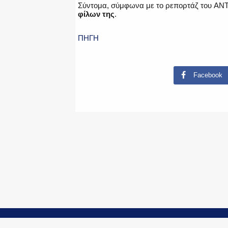
Σύντομα, σύμφωνα με το ρεπορτάζ του AN
φίλων της
.
ΠΗΓΗ
Facebook
© Copyright 2015-2024 - PoliceNews.gr by
G P