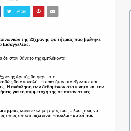
Twitter
κοινωνιών της 22χρονης φοιτήτριας που βρέθηκε
ο Εισαγγελέας.
ι ότι στον θάνατο της εμπλέκονται
χρονης Αρετής θα φέρει στο
καθώς θα αποκαλύψει ποιοι ήταν οι άνθρωποι που
ης.
Η ανάκληση των δεδομένων στο κινητό και τον
σεις για τη συμμετοχή της σε σατανιστικές
οιτήτριας
κάνει έκκληση προς τους φίλους τους να
θώς όπως υποστηρίζει
είναι «πολλοί» αυτοί που