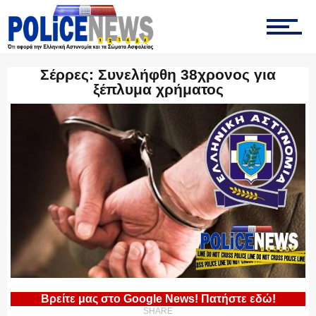
ΤΡΟΧΑΙΑ
Σέρρες: Συνελήφθη 38χρονος για
ξέπλυμα χρήματος
ΟΠΚΕ
ΟΜΑΔΑ “Ζ”
ΕΚΑΜ
Βρείτε μας στο Google News! Πατήστε εδώ!
SHARE