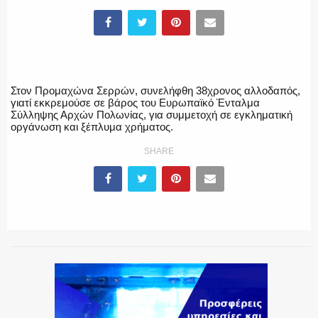
ΥΑΤ/ΥΜΕΤ
Στον Προμαχώνα Σερρών, συνελήφθη 38χρονος αλλοδαπός,
ΕΛΛΗΝΙΚΗ ΑΣΤΥΝΟΜΙΑ
γιατί εκκρεμούσε σε βάρος του Ευρωπαϊκό Ένταλμα
Σύλληψης Αρχών Πολωνίας, για συμμετοχή σε εγκληματική
οργάνωση και ξέπλυμα χρήματος.
SHARE
ΠΥΡΟΣΒΕΣΤΙΚΗ
ΛΙΜΕΝΙΚΟ
ΕΝΟΠΛΕΣ ΔΥΝΑΜΕΙΣ