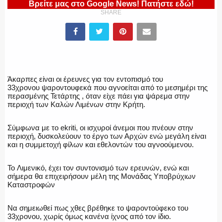
ΥΑΤ/ΥΜΕΤ
Βρείτε μας στο Google News! Πατήστε εδώ!
SHARE
ΕΛΛΗΝΙΚΗ ΑΣΤΥΝΟΜΙΑ
Άκαρπες είναι οι έρευνες για τον εντοπισμό του
33χρονου ψαροντουφεκά που αγνοείται από το μεσημέρι της
περασμένης Τετάρτης , όταν είχε πάει για ψάρεμα στην
ΠΥΡΟΣΒΕΣΤΙΚΗ
περιοχή των Καλών Λιμένων στην Κρήτη.
Σύμφωνα με το ekriti, οι ισχυροί άνεμοι που πνέουν στην
περιοχή, δυσκολεύουν το έργο των Αρχών ενώ μεγάλη είναι
και η συμμετοχή φίλων και εθελοντών του αγνοούμενου.
ΛΙΜΕΝΙΚΟ
Το Λιμενικό, έχει τον συντονισμό των ερευνών, ενώ και
σήμερα θα επιχειρήσουν μέλη της Μονάδας Υποβρύχιων
Καταστροφών
ΕΝΟΠΛΕΣ ΔΥΝΑΜΕΙΣ
Να σημειωθεί πως χθες βρέθηκε το ψαροντούφεκο του
33χρονου, χωρίς όμως κανένα ίχνος από τον ίδιο.