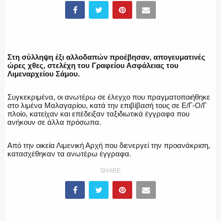
ΥΑΤ/ΥΜΕΤ
Στη σύλληψη έξι αλλοδαπών προέβησαν, απογευματινές
ΕΛΛΗΝΙΚΗ ΑΣΤΥΝΟΜΙΑ
ώρες χθες, στελέχη του Γραφείου Ασφάλειας του
Λιμεναρχείου Σάμου.
Συγκεκριμένα, οι ανωτέρω σε έλεγχο που πραγματοποιήθηκε
στο λιμένα Μαλαγαρίου, κατά την επιβίβασή τους σε Ε/Γ-Ο/Γ
ΠΥΡΟΣΒΕΣΤΙΚΗ
πλοίο, κατείχαν και επέδειξαν ταξιδιωτικά έγγραφα που
ανήκουν σε άλλα πρόσωπα.
Από την οικεία Λιμενική Αρχή που διενεργεί την προανάκριση,
κατασχέθηκαν τα ανωτέρω έγγραφα.
ΛΙΜΕΝΙΚΟ
SHARE
ΕΝΟΠΛΕΣ ΔΥΝΑΜΕΙΣ