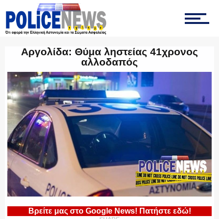
ΤΡΟΧΑΙΑ
Αργολίδα: Θύμα ληστείας 41χρονος
αλλοδαπός
ΟΠΚΕ
ΟΜΑΔΑ “Ζ”
ΕΚΑΜ
Βρείτε μας στο Google News! Πατήστε εδώ!