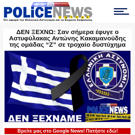
ΤΡΟΧΑΙΑ
ΔΕΝ ΞΕΧΝΩ: Σαν σήμερα έφυγε ο
Αστυφύλακας Αντώνης Κακαμανούδης
ΟΠΚΕ
της ομάδας “Ζ” σε τροχαίο δυστύχημα
ΟΜΑΔΑ “Ζ”
ΕΚΑΜ
ΥΑΤ/ΥΜΕΤ
Βρείτε μας στο Google News! Πατήστε εδώ!