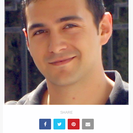
ΕΚΑΒ
ΑΣΤΥΝΟΜΙΚΟ ΡΕΠΟΡΤΑΖ
Η ΦΩΝΗ ΣΟΥ
ΟΠΛΑ/ΕΞΟΠΛΙΣΜΟΣ
SHARE
ΟΜΑΔΕΣ ΕΛ.ΑΣ.