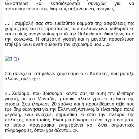
ελικόπτερα και εκπαιδεύονται συνεχώς για να
ανταποκρίνονται στις διαρκώς αυξανόμενες ανάγκες…
…Η συμβολή σας στο ευαίσθητο κομμάτι της ασφάλειας της
χώρας μας και της προστασίας των πολιτών είναι καθοριστική
και κυρίως αναγνωρίσιμη από την Πολιτεία και ιδιαιτέρως από
την κοινωνία. Η σημερινή γιορτή και η μεγάλη προσέλευση
επιβεβαιώνει ανεπιφύλακτα τον ισχυρισμό μου….».
Στη συνέχεια, απηύθυνε χαιρετισμό ο κ. Καπάκης που μεταξύ
άλλων, ανέφερε:
«…Χαίρομαι που βρίσκομαι κοντά σας σε αυτή την ιδιαίτερη
γιορτή, σε μια Μονάδα, η οποία πλέον γράφει τη δικιά της
ιστορία. Συμπλήρωσε 20 χρόνια και η προστιθέμενη αξία που
έχει δημιουργήσει για την Ελληνική Αστυνομία είναι πάρα πολύ
μεγάλη, ενώ ενισχύει σημαντικά κι από την πλευρά της
πολιτικής προστασίας. Είναι μία δύναμη κι ένα άγρυπνο μάτι,
το οποίο πραγματικά ενημερώνει και δίνει σημαντικές
πληροφορίες, όπου χρειάζονται…».