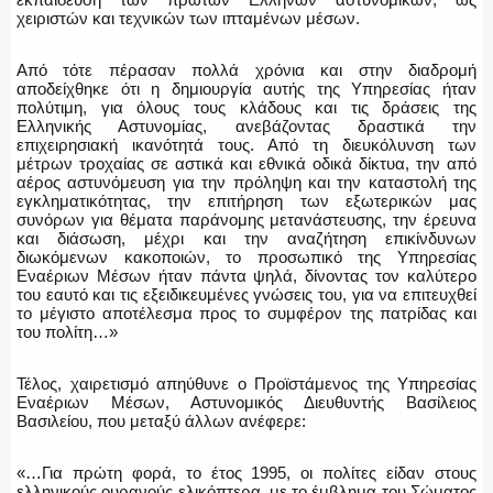
χειριστών και τεχνικών των ιπταμένων μέσων.
Από τότε πέρασαν πολλά χρόνια και στην διαδρομή
αποδείχθηκε ότι η δημιουργία αυτής της Υπηρεσίας ήταν
πολύτιμη, για όλους τους κλάδους και τις δράσεις της
Ελληνικής Αστυνομίας, ανεβάζοντας δραστικά την
επιχειρησιακή ικανότητά τους. Από τη διευκόλυνση των
μέτρων τροχαίας σε αστικά και εθνικά οδικά δίκτυα, την από
αέρος αστυνόμευση για την πρόληψη και την καταστολή της
εγκληματικότητας, την επιτήρηση των εξωτερικών μας
συνόρων για θέματα παράνομης μετανάστευσης, την έρευνα
και διάσωση, μέχρι και την αναζήτηση επικίνδυνων
διωκόμενων κακοποιών, το προσωπικό της Υπηρεσίας
Εναέριων Μέσων ήταν πάντα ψηλά, δίνοντας τον καλύτερο
του εαυτό και τις εξειδικευμένες γνώσεις του, για να επιτευχθεί
το μέγιστο αποτέλεσμα προς το συμφέρον της πατρίδας και
του πολίτη…»
Τέλος, χαιρετισμό απηύθυνε ο Προϊστάμενος της Υπηρεσίας
Εναέριων Μέσων, Αστυνομικός Διευθυντής Βασίλειος
Βασιλείου, που μεταξύ άλλων ανέφερε:
«…Για πρώτη φορά, το έτος 1995, οι πολίτες είδαν στους
ελληνικούς ουρανούς ελικόπτερα, με το έμβλημα του Σώματος