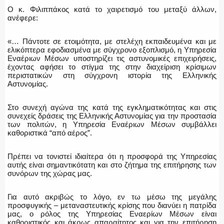
Ο κ. Φιλιππάκος κατά το χαιρετισμό του μεταξύ άλλων,
ανέφερε:
«… Πάντοτε σε ετοιμότητα, με στελέχη εκπαιδευμένα και με
ελικόπτερα εφοδιασμένα με σύγχρονο εξοπλισμό, η Υπηρεσία
Εναέριων Μέσων υποστηρίζει τις αστυνομικές επιχειρήσεις,
έχοντας αφήσει το στίγμα της στην διαχείριση κρίσιμων
περιστατικών στη σύγχρονη ιστορία της Ελληνικής
Αστυνομίας.
Στο συνεχή αγώνα της κατά της εγκληματικότητας και στις
συνεχείς δράσεις της Ελληνικής Αστυνομίας για την προστασία
των πολιτών, η Υπηρεσία Εναέριων Μέσων συμβάλλει
καθοριστικά “από αέρος”.
Πρέπει να τονιστεί ιδιαίτερα ότι η προσφορά της Υπηρεσίας
αυτής είναι σημαντικότατη και στο ζήτημα της επιτήρησης των
συνόρων της χώρας μας.
Για αυτό ακριβώς το λόγο, εν τω μέσω της μεγάλης
προσφυγικής – μεταναστευτικής κρίσης που διανύει η πατρίδα
μας, ο ρόλος της Υπηρεσίας Εναερίων Μέσων είναι
καθοριστικός και άκρως απαραίτητος και για την επιτήρηση