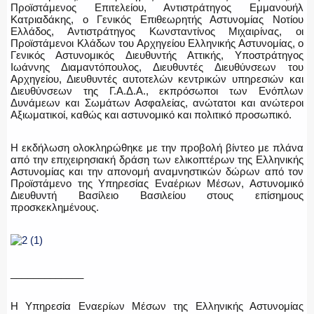
Προϊστάμενος Επιτελείου, Αντιστράτηγος Εμμανουήλ
Κατριαδάκης, ο Γενικός Επιθεωρητής Αστυνομίας Νοτίου
Ελλάδος, Αντιστράτηγος Κωνσταντίνος Μιχαιρίνας, οι
Προϊστάμενοι Κλάδων του Αρχηγείου Ελληνικής Αστυνομίας, ο
Γενικός Αστυνομικός Διευθυντής Αττικής, Υποστράτηγος
Ιωάννης Διαμαντόπουλος, Διευθυντές Διευθύνσεων του
Αρχηγείου, Διευθυντές αυτοτελών κεντρικών υπηρεσιών και
Διευθύνσεων της Γ.Α.Δ.Α., εκπρόσωποι των Ενόπλων
Δυνάμεων και Σωμάτων Ασφαλείας, ανώτατοι και ανώτεροι
Αξιωματικοί, καθώς και αστυνομικό και πολιτικό προσωπικό.
Η εκδήλωση ολοκληρώθηκε με την προβολή βίντεο με πλάνα
από την επιχειρησιακή δράση των ελικοπτέρων της Ελληνικής
Αστυνομίας και την απονομή αναμνηστικών δώρων από τον
Προϊστάμενο της Υπηρεσίας Εναέριων Μέσων, Αστυνομικό
Διευθυντή Βασίλειο Βασιλείου στους επίσημους
προσκεκλημένους.
_____________
Η Υπηρεσία Εναερίων Μέσων της Ελληνικής Αστυνομίας