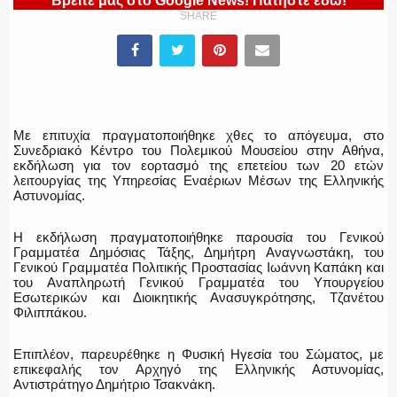
Βρείτε μας στο Google News! Πατήστε εδώ!
SHARE
ΑΣΤΥΝΟΜΙΚΟ ΡΕΠΟΡΤΑΖ
Με επιτυχία πραγματοποιήθηκε χθες το απόγευμα, στο
Συνεδριακό Κέντρο του Πολεμικού Μουσείου στην Αθήνα,
Η ΦΩΝΗ ΣΟΥ
εκδήλωση για τον εορτασμό της επετείου των 20 ετών
λειτουργίας της Υπηρεσίας Εναέριων Μέσων της Ελληνικής
Αστυνομίας.
Η εκδήλωση πραγματοποιήθηκε παρουσία του Γενικού
ΟΠΛΑ/ΕΞΟΠΛΙΣΜΟΣ
Γραμματέα Δημόσιας Τάξης, Δημήτρη Αναγνωστάκη, του
Γενικού Γραμματέα Πολιτικής Προστασίας Ιωάννη Καπάκη και
του Αναπληρωτή Γενικού Γραμματέα του Υπουργείου
Εσωτερικών και Διοικητικής Ανασυγκρότησης, Τζανέτου
Φιλιππάκου.
ΟΜΑΔΕΣ ΕΛ.ΑΣ.
Επιπλέον, παρευρέθηκε η Φυσική Ηγεσία του Σώματος, με
επικεφαλής τον Αρχηγό της Ελληνικής Αστυνομίας,
Αντιστράτηγο Δημήτριο Τσακνάκη.