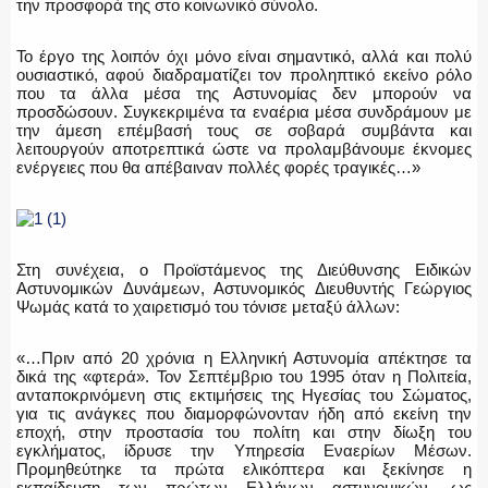
την προσφορά της στο κοινωνικό σύνολο.
Το έργο της λοιπόν όχι μόνο είναι σημαντικό, αλλά και πολύ
ουσιαστικό, αφού διαδραματίζει τον προληπτικό εκείνο ρόλο
που τα άλλα μέσα της Αστυνομίας δεν μπορούν να
προσδώσουν. Συγκεκριμένα τα εναέρια μέσα συνδράμουν με
την άμεση επέμβασή τους σε σοβαρά συμβάντα και
λειτουργούν αποτρεπτικά ώστε να προλαμβάνουμε έκνομες
ενέργειες που θα απέβαιναν πολλές φορές τραγικές…»
Στη συνέχεια, ο Προϊστάμενος της Διεύθυνσης Ειδικών
Αστυνομικών Δυνάμεων, Αστυνομικός Διευθυντής Γεώργιος
Ψωμάς κατά το χαιρετισμό του τόνισε μεταξύ άλλων:
«…Πριν από 20 χρόνια η Ελληνική Αστυνομία απέκτησε τα
δικά της «φτερά». Τον Σεπτέμβριο του 1995 όταν η Πολιτεία,
ανταποκρινόμενη στις εκτιμήσεις της Ηγεσίας του Σώματος,
για τις ανάγκες που διαμορφώνονταν ήδη από εκείνη την
εποχή, στην προστασία του πολίτη και στην δίωξη του
εγκλήματος, ίδρυσε την Υπηρεσία Εναερίων Μέσων.
Προμηθεύτηκε τα πρώτα ελικόπτερα και ξεκίνησε η
εκπαίδευση των πρώτων Ελλήνων αστυνομικών, ως