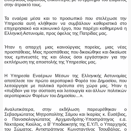
στην άτρακτό τους.
Τα εναέρια μέσα και το προσωπικό που στελέχωσε την
Υπηρεσία αυτή κλήθηκαν να συμβάλουν καθοριστικά στο
επιχειρησιακό και κοινωνικό έργο, που παρέχει καθημερινά η
Ελληνική Αστυνομία, προς όφελος της Πατρίδας μας.
Ήταν η απαρχή μιας καινούργιας πορείας, μιας νέας
προσπάθειας. Μιας προσπάθειας που δικαιώθηκε και δικαίωσε
τους εμπνευστές της και όλους όσοι εργάστηκαν για την
εκπλήρωση της αποστολής της Υπηρεσίας μας.
Η Υπηρεσία Εναέριων Μέσων της Ελληνικής Αστυνομίας
αποτέλεσε τον πρώτο αεροπορικό Φορέα του Δημοσίου, που
λειτούργησε με πολιτικά πρότυπα στη χώρα μας. Ήταν η
«πυξίδα» για την σύσταση και λειτουργία και άλλων πολιτικών
αεροπορικών Φορέων του Δημοσίου…».
Αναλυτικότερα, στην εκδήλωση παρευρέθηκαν ο
Σεβασμιώτατος Μητροπολίτης Σάμου και Ικαρίας κ. Ευσέβιος,
ο Πανοσιολογιώτατος Αρχιμανδρίτης-Υποστράτηγος ε.α.
Νεκτάριος Κιούλος, ο Β’ Υποδιοικητής της Ε.Υ.Π, ο Υπαρχηγός
του Σώματος, Αντιστράτηγος Κωνσταντίνος Τσουβάλας, ο