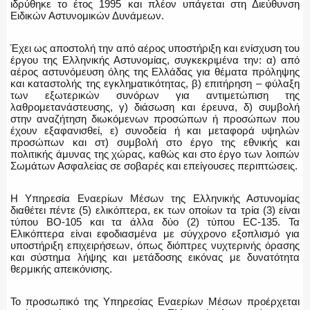
ιδρύθηκε το έτος 1995 και πλέον υπάγεται στη Διεύθυνση
Ειδικών Αστυνομικών Δυνάμεων.
Έχει ως αποστολή την από αέρος υποστήριξη και ενίσχυση του
έργου της Ελληνικής Αστυνομίας, συγκεκριμένα την: α) από
αέρος αστυνόμευση όλης της Ελλάδας για θέματα πρόληψης
και καταστολής της εγκληματικότητας, β) επιτήρηση – φύλαξη
των εξωτερικών συνόρων για αντιμετώπιση της
λαθρομετανάστευσης, γ) διάσωση και έρευνα, δ) συμβολή
στην αναζήτηση διωκόμενων προσώπων ή προσώπων που
έχουν εξαφανισθεί, ε) συνοδεία ή και μεταφορά υψηλών
προσώπων και στ) συμβολή στο έργο της εθνικής και
πολιτικής άμυνας της χώρας, καθώς και στο έργο των λοιπών
Σωμάτων Ασφαλείας σε σοβαρές και επείγουσες περιπτώσεις.
Η Υπηρεσία Εναερίων Μέσων της Ελληνικής Αστυνομίας
διαθέτει πέντε (5) ελικόπτερα, εκ των οποίων τα τρία (3) είναι
τύπου BO-105 και τα άλλα δύο (2) τύπου EC-135. Τα
Ελικόπτερα είναι εφοδιασμένα με σύγχρονο εξοπλισμό για
υποστήριξη επιχειρήσεων, όπως διόπτρες νυχτερινής όρασης
και σύστημα λήψης και μετάδοσης εικόνας με δυνατότητα
θερμικής απεικόνισης.
Το προσωπικό της Υπηρεσίας Εναερίων Μέσων προέρχεται