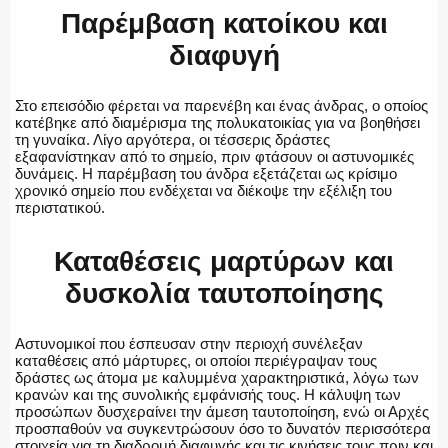
Παρέμβαση κατοίκου και
διαφυγή
Στο επεισόδιο φέρεται να παρενέβη και ένας άνδρας, ο οποίος
κατέβηκε από διαμέρισμα της πολυκατοικίας για να βοηθήσει
τη γυναίκα. Λίγο αργότερα, οι τέσσερις δράστες
εξαφανίστηκαν από το σημείο, πριν φτάσουν οι αστυνομικές
δυνάμεις. Η παρέμβαση του άνδρα εξετάζεται ως κρίσιμο
χρονικό σημείο που ενδέχεται να διέκοψε την εξέλιξη του
περιστατικού.
Καταθέσεις μαρτύρων και
δυσκολία ταυτοποίησης
Αστυνομικοί που έσπευσαν στην περιοχή συνέλεξαν
καταθέσεις από μάρτυρες, οι οποίοι περιέγραψαν τους
δράστες ως άτομα με καλυμμένα χαρακτηριστικά, λόγω των
κρανών και της συνολικής εμφάνισής τους. Η κάλυψη των
προσώπων δυσχεραίνει την άμεση ταυτοποίηση, ενώ οι Αρχές
προσπαθούν να συγκεντρώσουν όσο το δυνατόν περισσότερα
στοιχεία για τη διαδρομή διαφυγής και τις κινήσεις τους πριν και