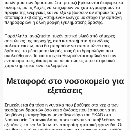
τα κίνητρα των δραστών. Στο τραπέζι βρίσκονται διαφορετικά
σενάρια, με τις Αρχές να επιχειρούν να χαρτογραφήσουν το
προφίλ της ενέργειας και να εξακριβώσουν αν επρόκειτο για
απόπειρα εκβίασης, «στημένο» έλεγχο με στόχο την αρπαγή
πληροφοριών ή άλλη μορφή εγκληματικής δράσης.
Παράλληλα, αναζητείται τυχόν οπτικό υλικό από κάμερες
ασφαλείας της περιοχής, από καταστήματα ή εισόδους
πολυκατοικιών, που θα μπορούσε να αποτυπώνει τους
δράστες, το μέσο μετακίνησής τους ή το δρομολόγιο που
ακολούθησαν. Τέτοια στοιχεία θεωρούνται κομβικά για τον
εντοπισμό τους, ιδιαίτερα σε περιπτώσεις όπου τα φυσικά
χαρακτηριστικά είναι καλυμμένα.
Μεταφορά στο νοσοκομείο για
εξετάσεις
Σημειώνεται ότι τόσο η γυναίκα που βρέθηκε στα χέρια των
τεσσάρων δραστών όσο και ο άνδρας που έσπευσε να τη
βοηθήσει μεταφέρθηκαν με ασθενοφόρο του ΕΚΑΒ στο
Νοσοκομείο Παπανικολάου, προκειμένου να υποβληθούν σε
εξετάσεις και να λάβουν την απαραίτητη ιατρική φροντίδα. Οι
συνθήκες υπό τις οποίες χρειάστηκε η μεταφορά τους, καθώς