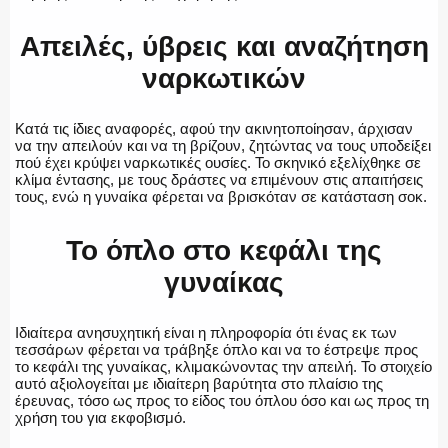
Απειλές, ύβρεις και αναζήτηση
Η ΦΩΝΗ ΣΟΥ
ναρκωτικών
Κατά τις ίδιες αναφορές, αφού την ακινητοποίησαν, άρχισαν
να την απειλούν και να τη βρίζουν, ζητώντας να τους υποδείξει
ΟΠΛΑ/ΕΞΟΠΛΙΣΜΟΣ
πού έχει κρύψει ναρκωτικές ουσίες. Το σκηνικό εξελίχθηκε σε
κλίμα έντασης, με τους δράστες να επιμένουν στις απαιτήσεις
τους, ενώ η γυναίκα φέρεται να βρισκόταν σε κατάσταση σοκ.
Το όπλο στο κεφάλι της
ΟΜΑΔΕΣ ΕΛ.ΑΣ.
γυναίκας
Ιδιαίτερα ανησυχητική είναι η πληροφορία ότι ένας εκ των
τεσσάρων φέρεται να τράβηξε όπλο και να το έστρεψε προς
το κεφάλι της γυναίκας, κλιμακώνοντας την απειλή. Το στοιχείο
αυτό αξιολογείται με ιδιαίτερη βαρύτητα στο πλαίσιο της
έρευνας, τόσο ως προς το είδος του όπλου όσο και ως προς τη
χρήση του για εκφοβισμό.