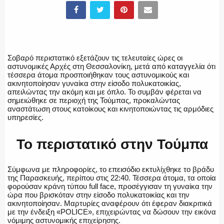
ΠΥΡΟΣΒΕΣΤΙΚΗ
ΛΙΜΕΝΙΚΟ
Σοβαρό περιστατικό εξετάζουν τις τελευταίες ώρες οι
αστυνομικές Αρχές στη Θεσσαλονίκη, μετά από καταγγελία ότι
τέσσερα άτομα προσποιήθηκαν τους αστυνομικούς και
ακινητοποίησαν γυναίκα στην είσοδο πολυκατοικίας,
απειλώντας την ακόμη και με όπλο. Το συμβάν φέρεται να
σημειώθηκε σε περιοχή της Τούμπας, προκαλώντας
ΕΝΟΠΛΕΣ ΔΥΝΑΜΕΙΣ
αναστάτωση στους κατοίκους και κινητοποιώντας τις αρμόδιες
υπηρεσίες.
Το περιστατικό στην Τούμπα
ΕΚΑΒ
Σύμφωνα με πληροφορίες, το επεισόδιο εκτυλίχθηκε το βράδυ
της Παρασκευής, περίπου στις 22:40. Τέσσερα άτομα, τα οποία
φορούσαν κράνη τύπου full face, προσέγγισαν τη γυναίκα την
ώρα που βρισκόταν στην είσοδο πολυκατοικίας και την
ακινητοποίησαν. Μαρτυρίες αναφέρουν ότι έφεραν διακριτικά
ΑΣΤΥΝΟΜΙΚΟ ΡΕΠΟΡΤΑΖ
με την ένδειξη «POLICE», επιχειρώντας να δώσουν την εικόνα
νόμιμης αστυνομικής επιχείρησης.