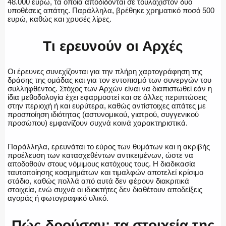
48.000 ευρώ, τα οποία αποδίδονται σε τουλάχιστον δύο
υποθέσεις απάτης. Παράλληλα, βρέθηκε χρηματικό ποσό 500
ευρώ, καθώς και χρυσές λίρες.
Τι ερευνούν οι Αρχές
Οι έρευνες συνεχίζονται για την πλήρη χαρτογράφηση της
δράσης της ομάδας και για τον εντοπισμό των συνεργών του
συλληφθέντος. Στόχος των Αρχών είναι να διαπιστωθεί εάν η
ίδια μεθοδολογία έχει εφαρμοστεί και σε άλλες περιπτώσεις
στην περιοχή ή και ευρύτερα, καθώς αντίστοιχες απάτες με
προσποίηση ιδιότητας (αστυνομικού, γιατρού, συγγενικού
προσώπου) εμφανίζουν συχνά κοινά χαρακτηριστικά.
Παράλληλα, ερευνάται το εύρος των θυμάτων και η ακριβής
προέλευση των κατασχεθέντων αντικειμένων, ώστε να
αποδοθούν στους νόμιμους κατόχους τους. Η διαδικασία
ταυτοποίησης κοσμημάτων και τιμαλφών αποτελεί κρίσιμο
στάδιο, καθώς πολλά από αυτά δεν φέρουν διακριτικά
στοιχεία, ενώ συχνά οι ιδιοκτήτες δεν διαθέτουν αποδείξεις
αγοράς ή φωτογραφικό υλικό.
Πώς δρούσαν: τα στοιχεία της