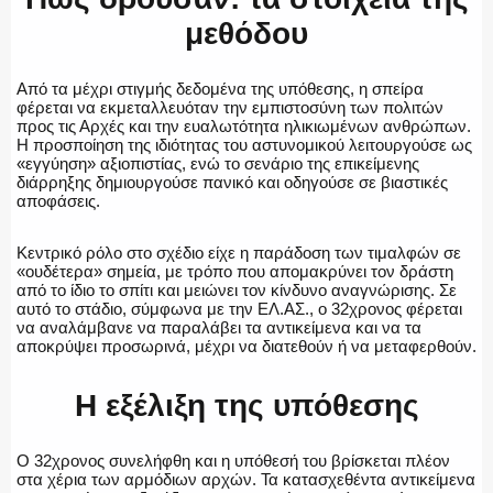
μεθόδου
Από τα μέχρι στιγμής δεδομένα της υπόθεσης, η σπείρα
φέρεται να εκμεταλλευόταν την εμπιστοσύνη των πολιτών
προς τις Αρχές και την ευαλωτότητα ηλικιωμένων ανθρώπων.
Η προσποίηση της ιδιότητας του αστυνομικού λειτουργούσε ως
«εγγύηση» αξιοπιστίας, ενώ το σενάριο της επικείμενης
διάρρηξης δημιουργούσε πανικό και οδηγούσε σε βιαστικές
αποφάσεις.
Κεντρικό ρόλο στο σχέδιο είχε η παράδοση των τιμαλφών σε
«ουδέτερα» σημεία, με τρόπο που απομακρύνει τον δράστη
από το ίδιο το σπίτι και μειώνει τον κίνδυνο αναγνώρισης. Σε
αυτό το στάδιο, σύμφωνα με την ΕΛ.ΑΣ., ο 32χρονος φέρεται
να αναλάμβανε να παραλάβει τα αντικείμενα και να τα
αποκρύψει προσωρινά, μέχρι να διατεθούν ή να μεταφερθούν.
Η εξέλιξη της υπόθεσης
Ο 32χρονος συνελήφθη και η υπόθεσή του βρίσκεται πλέον
στα χέρια των αρμόδιων αρχών. Τα κατασχεθέντα αντικείμενα