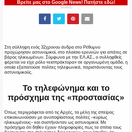
Βρείτε μας στο Google News! Πατήστε εδώ!
SHARE
ΛΙΜΕΝΙΚΟ
Στη σύλληψη ενός 32χρονου άνδρα στο Ρέθυμνο
προχώρησαν αστυνομικοί, στο πλαίσιο ερευνών για απάτες σε
βάρος ηλικιωμένων. Σύμφωνα με την ΕΛ.ΑΣ., ο συλληφθείς
ΕΝΟΠΛΕΣ ΔΥΝΑΜΕΙΣ
φέρεται να είχε ρόλο «εισπράκτορα» σε οργανωμένη ομάδα, η
οποία εξαπατούσε πολίτες τηλεφωνικά, παριστάνοντας τους
αστυνομικούς.
Το τηλεφώνημα και το
ΕΚΑΒ
πρόσχημα της «προστασίας»
Όπως περιγράφεται από τις Αρχές, τα μέλη της σπείρας
ΑΣΤΥΝΟΜΙΚΟ ΡΕΠΟΡΤΑΖ
επικοινωνούσαν με ανυποψίαστους πολίτες –κυρίως
ηλικιωμένους– και συστήνονταν ως αστυνομικοί. Με
πρόσχημα ότι δήθεν έχουν πληροφορίες πως τα σπίτια τους