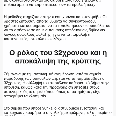
βρίσκονται στο στόχαστρο διαρρηκτών, τους έπειθαν ότι
πρέπει άμεσα να «προστατεύσουν» τα τιμαλφή τους.
Η ΦΩΝΗ ΣΟΥ
Η μέθοδος στηριζόταν στην πίεση χρόνου και στον φόβο. Οι
δράστες ζητούσαν από τα θύματα να συγκεντρώσουν
χρήματα και κοσμήματα, να τα τοποθετήσουν σε σακούλες και
να τα αφήσουν σε σημεία που τους υπεδείκνυαν, δήθεν για
λόγους ασφαλούς φύλαξης ή για να τα παραλάβει
ΟΠΛΑ/ΕΞΟΠΛΙΣΜΟΣ
«αστυνομικός» στο πλαίσιο ελέγχου.
Ο ρόλος του 32χρονου και η
αποκάλυψη της κρύπτης
ΟΜΑΔΕΣ ΕΛ.ΑΣ.
Σύμφωνα με την αστυνομική ενημέρωση, από τα σημεία
παράδοσης των σακουλών φέρεται να τα παραλάμβανε ο
32χρονος. Η σύλληψή του αποτέλεσε καθοριστικό βήμα στην
υπόθεση, καθώς κατά την προανάκριση υπέδειξε στους
αστυνομικούς το σημείο όπου, όπως υποστηρίζεται, είχε
αποκρύψει τα κλοπιμαία.
Στο σημείο που υποδείχθηκε, οι αστυνομικοί εντόπισαν και
κατέσχεσαν κοσμήματα συνολικής εκτιμώμενης αξίας περίπου