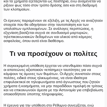
και τα χρήματα εξετάζονται ως πειστήρια, ενώ αναμένεται να
ρίξουν φως τόσο στον τρόπο δράσης όσο και στη διαδρομή
των κλοπιμαίων.
Οι έρευνες παραμένουν σε εξέλιξη, με τις Αρχές να αναζητούν
στοιχεία που θα οδηγήσουν στην ταυτοποίηση και των
υπολοίπων εμπλεκομένων. Σε ανάλογες περιπτώσεις, η
εξιχνίαση βασίζεται συχνά σε συνδυασμό μαρτυριών,
τηλεπικοινωνιακών δεδομένων και υλικού από κάμερες
ασφαλείας, όπου αυτό είναι διαθέσιμο.
Τι να προσέχουν οι πολίτες
Η συγκεκριμένη υπόθεση έρχεται να υπενθυμίσει πόσο συχνά
οι απατεώνες αξιοποιούν «επίσημες» ταυτότητες για να
κάμψουν τις άμυνες των θυμάτων. Οι Αρχές συνιστούν στους
πολίτες, ειδικά στους ηλικιωμένους, να είναι ιδιαίτερα
επιφυλακτικοί σε τηλεφωνήματα από άγνωστους που ζητούν
χρήματα ή κοσμήματα, να μην παραδίδουν τιμαλφή σε τρίτους
και να επικοινωνούν άμεσα με την Αστυνομία για επιβεβαίωση
οποιασδήποτε ύποπτης πληροφορίας.
Η έρευνα για την υπόθεση στο Ρέθυμνο συνεχίζεται, ενώ