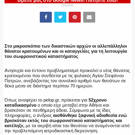
Βρείτε μας στο Google News! Πατήστε εδώ!
SHARE
ΕΛΛΗΝΙΚΗ ΑΣΤΥΝΟΜΙΑ
ΠΥΡΟΣΒΕΣΤΙΚΗ
Στο μικροσκόπιο των δικαστικών αρχών οι αλλεπάλληλοι
θάνατοι κρατουμένων και οι καταγγελίες για τη λειτουργία
του σωφρονιστικού καταστήματος
Ανησυχία και έντονο προβληματισμό προκαλεί ο νέος θάνατος
ΛΙΜΕΝΙΚΟ
κρατουμένου που συνδέεται με τις φυλακές Αγίου Στεφάνου
Πατρών, ανεβάζοντας τον συνολικό αριθμό των θανάτων σε
δέκα μέσα σε διάστημα περίπου 70 ημερών.
Όπως αναφέρει το pelop.gr, πρόκειται για
52χρονο
ΕΝΟΠΛΕΣ ΔΥΝΑΜΕΙΣ
καταδικασμένο
ο οποίο είχε μεταβεί στην Αθήνα και
βρισκόταν σε πενθήμερη άδεια. Σύμφωνα με τις ίδιες
πληροφορίες, ο άνδρας
αισθάνθηκε ξαφνική αδιαθεσία ενώ
βρισκόταν εκτός του σωφρονιστικού καταστήματος και
κατέληξε,
με τα ακριβή αίτια του θανάτου να αναμένονται από
ΕΚΑΒ
την προβλεπόμενη ιατροδικαστική διερεύνηση.