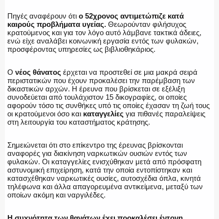
Πηγές αναφέρουν ότι
ο 52χρονος αντιμετώπιζε κατά
καιρούς προβλήματα υγείας.
Θεωρούνταν φιλήσυχος
κρατούμενος και για τον λόγο αυτό λάμβανε τακτικά άδειες,
ΑΣΤΥΝΟΜΙΚΟ ΡΕΠΟΡΤΑΖ
ενώ είχε αναλάβει κοινωνική εργασία εντός των φυλακών,
προσφέροντας υπηρεσίες ως βιβλιοθηκάριος.
Ο
νέος θάνατος
έρχεται να προστεθεί σε μια μακρά σειρά
περιστατικών που έχουν προκαλέσει την παρέμβαση των
δικαστικών αρχών. Η έρευνα που βρίσκεται σε εξέλιξη
Η ΦΩΝΗ ΣΟΥ
συνοδεύεται από τουλάχιστον 15 δικογραφίες, οι οποίες
αφορούν τόσο τις συνθήκες υπό τις οποίες έχασαν τη ζωή τους
οι κρατούμενοι όσο και
καταγγελίες
για πιθανές παραλείψεις
στη λειτουργία του καταστήματος κράτησης.
ΟΠΛΑ/ΕΞΟΠΛΙΣΜΟΣ
Σημειώνεται ότι στο επίκεντρο της έρευνας βρίσκονται
αναφορές για διακίνηση ναρκωτικών ουσιών εντός των
φυλακών. Οι καταγγελίες ενισχύθηκαν μετά από πρόσφατη
αστυνομική επιχείρηση, κατά την οποία εντοπίστηκαν και
κατασχέθηκαν ναρκωτικές ουσίες, αυτοσχέδια όπλα, κινητά
ΟΜΑΔΕΣ ΕΛ.ΑΣ.
τηλέφωνα και άλλα απαγορευμένα αντικείμενα, μεταξύ των
οποίων ακόμη και ναργιλέδες.
Η συχνότητα των θανάτων έχει προκαλέσει έντονη