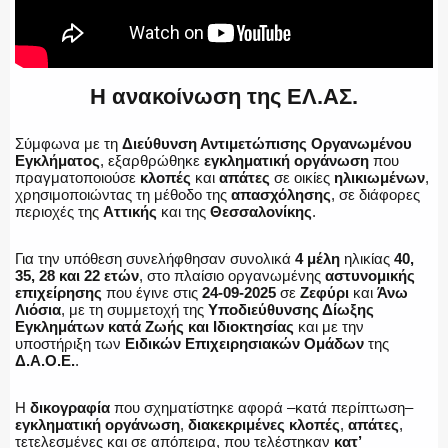
Η ανακοίνωση της ΕΛ.ΑΣ.
Σύμφωνα με τη
Διεύθυνση Αντιμετώπισης Οργανωμένου
Εγκλήματος
, εξαρθρώθηκε
εγκληματική οργάνωση
που
πραγματοποιούσε
κλοπές
και
απάτες
σε οικίες
ηλικιωμένων
,
χρησιμοποιώντας τη μέθοδο της
απασχόλησης
, σε διάφορες
περιοχές της
Αττικής
και της
Θεσσαλονίκης
.
Για την υπόθεση συνελήφθησαν συνολικά
4 μέλη
ηλικίας
40,
35, 28 και 22 ετών
, στο πλαίσιο οργανωμένης
αστυνομικής
επιχείρησης
που έγινε στις
24-09-2025
σε
Ζεφύρι
και
Άνω
Λιόσια
, με τη συμμετοχή της
Υποδιεύθυνσης Δίωξης
Εγκλημάτων κατά Ζωής και Ιδιοκτησίας
και με την
υποστήριξη των
Ειδικών Επιχειρησιακών Ομάδων
της
Δ.Α.Ο.Ε.
.
Η
δικογραφία
που σχηματίστηκε αφορά –κατά περίπτωση–
εγκληματική οργάνωση
,
διακεκριμένες κλοπές
,
απάτες
,
τετελεσμένες και σε απόπειρα, που τελέστηκαν
κατ’