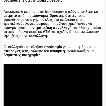
δεσμούς
είτε στενές
φιλικές σχέσεις
.
ΑΣΤΥΝΟΜΙΚΟ ΡΕΠΟΡΤΑΖ
Αποκαλύφθηκε επίσης ότι διακινούσαν σχεδόν αποκλειστικά
μετρητά
από τις
παράνομες δραστηριότητές
τους,
φροντίζοντας να αφήνουν ελάχιστα υπόλοιπα στους
τραπεζικούς λογαριασμούς
τους. Όταν χρειάζονταν να
πραγματοποιήσουν
τραπεζική συναλλαγή
, κατέθεταν πρώτα
το απαιτούμενο ποσό σε
ΑΤΜ
και σχεδόν άμεσα εκτελούσαν
Η ΦΩΝΗ ΣΟΥ
την εξερχόμενη συναλλαγή.
Οι συλληφθέντες έλαβαν
προθεσμία
για να ετοιμάσουν τις
απολογίες
τους ενώπιον του
ανακριτή
, αντιμετωπίζοντας
βαρύτατες κατηγορίες
.
ΟΠΛΑ/ΕΞΟΠΛΙΣΜΟΣ
ΟΜΑΔΕΣ ΕΛ.ΑΣ.