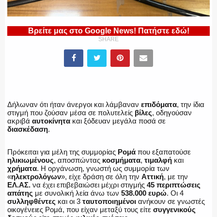
Βρείτε μας στο Google News! Πατήστε εδώ!
SHARE
ΠΥΡΟΣΒΕΣΤΙΚΗ
ΛΙΜΕΝΙΚΟ
Δήλωναν ότι ήταν άνεργοι και λάμβαναν
επιδόματα
, την ίδια
στιγμή που ζούσαν μέσα σε πολυτελείς
βίλες
, οδηγούσαν
ακριβά
αυτοκίνητα
και ξόδευαν μεγάλα ποσά σε
διασκέδαση
.
ΕΝΟΠΛΕΣ ΔΥΝΑΜΕΙΣ
Πρόκειται για μέλη της συμμορίας
Ρομά
που εξαπατούσε
ηλικιωμένους
, αποσπώντας
κοσμήματα
,
τιμαλφή
και
χρήματα
. Η οργάνωση, γνωστή ως συμμορία των
«
ηλεκτρολόγων
», είχε δράση σε όλη την
Αττική
, με την
ΕΛ.ΑΣ.
να έχει επιβεβαιώσει μέχρι στιγμής
45 περιπτώσεις
ΕΚΑΒ
απάτης
με συνολική λεία άνω των
538.000 ευρώ
. Οι 4
συλληφθέντες
και οι 3
ταυτοποιημένοι
ανήκουν σε γνωστές
οικογένειες Ρομά, που είχαν μεταξύ τους είτε
συγγενικούς