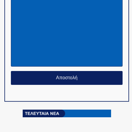
Κείμενο (απαραίτητο)