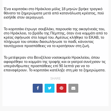
ΥΑΤ/ΥΜΕΤ
Ένα κοριτσάκι στο Ηράκλειο μόλις 18 μηνών βρήκε τραγικό
θάνατο τα ξημερώματα μετά από κατανάλωση κρέατος, πού
εισήλθε στον αεραγωγό.
Το κοριτσάκι έτρωγε σουβλάκι, παρουσία της οικογένειάς του,
ΕΛΛΗΝΙΚΗ ΑΣΤΥΝΟΜΙΑ
στο Ηράκλειο, το βράδυ της Πέμπτης, όταν ένα κομμάτι από το
κρέας σφήνωσε στο λαιμό του. Αμέσως κλήθηκε το EKAB, το
πλήρωμα του οποίου διασωλήνωσε το παιδί, κάνοντας
ταυτόχρονα προσπάθειες να το κρατήσουν στη ζωή.
ΠΥΡΟΣΒΕΣΤΙΚΗ
Το μετέφεραν στο Βενιζέλειο νοσοκομείο Ηρακλείου, όπου
αφαιρέθηκε το κομμάτι της τροφής και οι γιατροί συνέχισαν τις
υπεράνθρωπες προσπάθειες επί 90 λεπτά για να το
επαναφέρουν. Το κοριτσάκι κατέληξε στη μία τα ξημερώματα.
ΛΙΜΕΝΙΚΟ
SHARE
ΕΝΟΠΛΕΣ ΔΥΝΑΜΕΙΣ