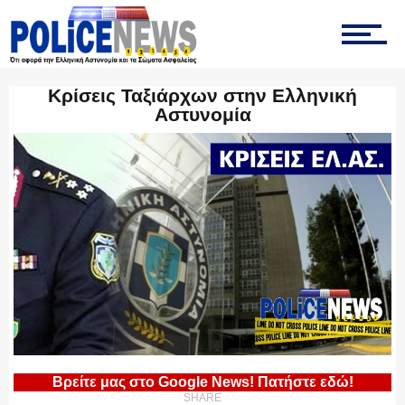
ΟΜΑΔΑ “Ζ”
Κρίσεις Ταξιάρχων στην Ελληνική
ΕΚΑΜ
Αστυνομία
ΥΑΤ/ΥΜΕΤ
ΕΛΛΗΝΙΚΗ ΑΣΤΥΝΟΜΙΑ
ΠΥΡΟΣΒΕΣΤΙΚΗ
Βρείτε μας στο Google News! Πατήστε εδώ!
SHARE