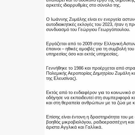
αρκετές ιδιορρυθμίες στο σύνολο της.
Ο Ιωάννης Ζυμάλης είναι εν ενεργεία αστυν
αυτοδιοικητικές εκλογές του 2023, ήταν η 
συνδυασμό του Γεώργιου Γεωργόπουλου.
Εργάζεται από το 2009 στην Ελληνική Αστυ
έπαινοι – ηθικές αμοιβές για τη συμβολή τ
υπηρεσίας όσο και εκτός υπηρεσίας.
Γεννήθηκε το 1986 και προέρχεται από στρατ
Πολεμικής Αεροπορίας Δημητρίου Ζυμάλη κα
της Ελευσίνας).
Εκτός από το ενδιαφέρον για το κοινωνικό σ
οδήγησε να εκπαιδευτεί στη συμπεριφορά κα
και στη θεραπεία ανθρώπων με τα ζώα με κ
Επίσης είναι έντονη η δραστηριότητα του με
βοηθός μικροβιολόγου, ραδιοερασιτέχνη και
άριστα Αγγλικά και Γαλλικά.