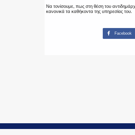
Να τονίσουμε, πως στη θέση του αντιδημάρχο
κανονικά τα καθήκοντα της υπηρεσίας του.
Facebook
© Copyright 2015-2024 - PoliceNews.gr by
G P