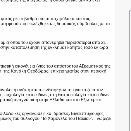
ομικός με το βαθμό του υπαρχιφύλακα και στις
πρώτη φορά που εκλέχθηκε ως δημοτικός σύμβουλος με το
νομία όπου του έχουν απονεμηθεί περισσότεροι από 21
ου στην καταπολέμηση της εγκληματικότητας τόσο εν ώρα
ιωτική οικογένεια (γιος του απόστρατου Αξιωματικού της
ι της Κανάκη Θεοδώρας, επιχειρηματίας στην περιοχή
ύνολο, η αγάπη και το ενδιαφέρον του για τα ζώα τον
ι ψυχολογία κατοικίδιων, στη διατροφολογία κατοικίδιων
ρατική αναγνώριση στην Ελλάδα και στο Εξωτερικό.
 φιλοζωικές οργανώσεις και δράσεις. Είναι πτυχιούχος
 μέλος του συλλόγου “Το Χαμόγελο του Παιδιού”. Γνωρίζει