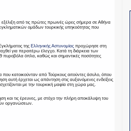
ε εξέλιξη από τις πρώτες πρωινές ώρες σήμερα σε Αθήνα
 εγκληματικών ομάδων τουρκικής υπηκοότητας που
Εγκλήματος της
Ελληνικής Αστυνομίας
προχώρησε στη
χθεί για περαιτέρω έλεγχο. Κατά τη διάρκεια των
9 πυροβόλα όπλα, καθώς και σημαντικές ποσότητες
α που κατοικούνταν από Τούρκους αιτούντες άσυλο, όπου
ηση αυτή έρχεται ως απάντηση στις αυξανόμενες ενδείξεις
ετίζονται με την τουρκική μαφία στη χώρα μας.
ηση και τις έρευνες, με στόχο την πλήρη αποκάλυψη του
κών οργανώσεων.