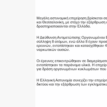
Μεγάλη αστυνομική επιχείρηση βρίσκεται σ
και Θεσσαλονίκη, με στόχο την εξάρθρωση
δραστηριοποιούνται στην Ελλάδα.
Η Διεύθυνση Αντιμετώπισης Οργανωμένου 
σύλληψη 8 ατόμων, ενώ άλλα 8 έχουν προσα
ερευνών, εντοπίστηκαν και κατασχέθηκαν 4
ναρκωτικών ουσιών.
Οι έρευνες επικεντρώθηκαν σε διαμερίσματ
εντοπίστηκαν τα παράνομα υλικά. Η επιχείρ
για δράση οργανωμένων κυκλωμάτων που σχ
Η Ελληνική Αστυνομία συνεχίζει την επιχείρ
δικτύου και την εξάρθρωση των εγκληματι