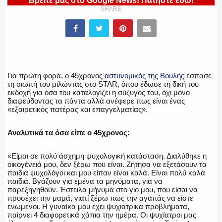
Βρείτε μας στο Google News! Πατήστε εδώ!
ΠΥΡΟΣΒΕΣΤΙΚΗ
SHARE
ΛΙΜΕΝΙΚΟ
Για πρώτη φορά, ο 45χρονος
αστυνομικός της Βουλής
έσπασε
τη σιωπή του μιλώντας στο STAR, όπου έδωσε τη δική του
εκδοχή για όσα του καταλογίζει η σύζυγός του, όχι μόνο
διαψεύδοντας τα πάντα αλλά ανέφερε πως είναι ένας
ΕΝΟΠΛΕΣ ΔΥΝΑΜΕΙΣ
«εξαιρετικός πατέρας και επαγγελματίας».
Αναλυτικά τα όσα είπε ο 45χρονος:
ΕΚΑΒ
«Είμαι σε πολύ άσχημη ψυχολογική κατάσταση. Διαλύθηκε η
οικογένειά μου, δεν ξέρω που είναι. Ζήτησα να εξετάσουν τα
παιδιά ψυχολόγοι και μου είπαν είναι καλά. Είναι πολύ καλά
παιδιά. Βγάζουν για εμένα τα μηνύματα, για να
παρεξηγηθούν. Έστειλα μήνυμα στο γιο μου, που είσαι να
προσέχει την μαμά, γιατί ξέρω πως την αγαπάς να είστε
ΑΣΤΥΝΟΜΙΚΟ ΡΕΠΟΡΤΑΖ
ενωμένοι. Η γυναίκα μου έχει ψυχιατρικά προβλήματα,
παίρνει 4 διαφορετικά χάπια την ημέρα. Οι ψυχίατροι μας