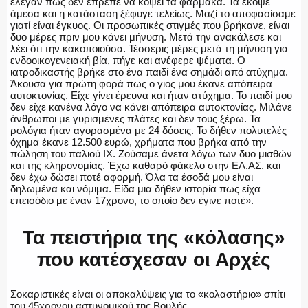
έλεγαν πως δεν έπρεπε να κόψει τα φάρμακα. Τα έκοψε
άμεσα και η κατάσταση ξέφυγε τελείως. Μαζί το αποφασίσαμε
γιατί είναι έγκυος. Οι προσωπικές στιγμές που βρήκανε, είναι
δυο μέρες πριν μου κάνει μήνυση. Μετά την ανακάλεσε και
Η ΦΩΝΗ ΣΟΥ
λέει ότι την κακοποιούσα. Τέσσερις μέρες μετά τη μήνυση για
ενδοοικογενειακή βία, πήγε και ανέφερε ψέματα. Ο
ιατροδικαστής βρήκε στο ένα παιδί ένα σημάδι από ατύχημα.
Άκουσα για πρώτη φορά πως ο γιος μου έκανε απόπειρα
αυτοκτονίας. Είχε γίνει έρευνα και ήταν ατύχημα. Το παιδί μου
δεν είχε κανένα λόγο να κάνει απόπειρα αυτοκτονίας. Μιλάνε
ΟΠΛΑ/ΕΞΟΠΛΙΣΜΟΣ
άνθρωποι με γυρισμένες πλάτες και δεν τους ξέρω. Τα
ρολόγια ήταν αγορασμένα με 24 δόσεις. Το δήθεν πολυτελές
όχημα έκανε 12.500 ευρώ, χρήματα που βρήκα από την
πώληση του παλιού ΙΧ. Ζούσαμε άνετα λόγω των δυο μισθών
και της κληρονομίας. Έχω καθαρό φάκελο στην ΕΛ.ΑΣ. και
δεν έχω δώσει ποτέ αφορμή. Όλα τα έσοδά μου είναι
ΟΜΑΔΕΣ ΕΛ.ΑΣ.
δηλωμένα και νόμιμα. Είδα μια δήθεν ιστορία πως είχα
επεισόδιο με έναν 17χρονο, το οποίο δεν έγινε ποτέ».
Τα πειστήρια της «κόλασης»
που κατέσχεσαν οι Αρχές
Σοκαριστικές είναι οι αποκαλύψεις για το «κολαστήριο» σπίτι
του 45χρονου αστυνομικού της Βουλής.