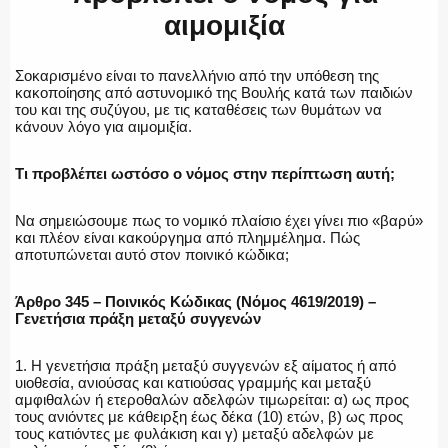
αιμομιξία
Σοκαρισμένο είναι το πανελλήνιο από την υπόθεση της
κακοποίησης από αστυνομικό της Βουλής κατά των παιδιών
του και της συζύγου, με τις καταθέσεις των θυμάτων να
κάνουν λόγο για αιμομιξία.
Τι προβλέπει ωστόσο ο νόμος στην περίπτωση αυτή;
Να σημειώσουμε πως το νομικό πλαίσιο έχει γίνει πιο «βαρύ»
και πλέον είναι κακούργημα από πλημμέλημα. Πώς
αποτυπώνεται αυτό στον ποινικό κώδικα;
Άρθρο 345 – Ποινικός Κώδικας (Νόμος 4619/2019) –
Γενετήσια πράξη μεταξύ συγγενών
1. Η γενετήσια πράξη μεταξύ συγγενών εξ αίματος ή από
υιοθεσία, ανιούσας και κατιούσας γραμμής και μεταξύ
αμφιθαλών ή ετεροθαλών αδελφών τιμωρείται: α) ως προς
τους ανιόντες με κάθειρξη έως δέκα (10) ετών, β) ως προς
τους κατιόντες με φυλάκιση και γ) μεταξύ αδελφών με