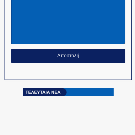
© Copyright 2015-2024 - PoliceNews.gr by
G
POiNT ADV
-
ΤΑΥΤΟΤΗΤΑ