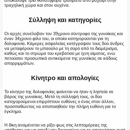
αποκάλυψε τρία θανατηφόρα τραύματα από μαχαίρι στην
ΕΚΑΒ
τραχηλική χώρα και στον αυχένα.
Σύλληψη και κατηγορίες
ΑΣΤΥΝΟΜΙΚΟ ΡΕΠΟΡΤΑΖ
Οι αρχές συνέλαβαν τον 39χρονο σύντροφο της γυναίκας και
έναν 34χρονο φίλο του, οι οποίοι κατηγορούνται για τη
δολοφονία. Κάμερες ασφαλείας κατέγραψαν τους δύο άνδρες
να μεταφέρουν το μπαούλο με τη σορό από το διαμέρισμα,
καθώς και το στρώμα του κρεβατιού με ίχνη αίματος, ενώ
πετούσαν προσωπικά αντικείμενα της γυναίκας σε κάδους
Η ΦΩΝΗ ΣΟΥ
απορριμμάτων.
Κίνητρο και απολογίες
ΟΠΛΑ/ΕΞΟΠΛΙΣΜΟΣ
Το κίνητρο της δολοφονίας φαίνεται να ήταν η ληστεία σε
βάρος της γυναίκας. Μετά τη σύλληψή τους, οι δύο
κατηγορούμενοι επιρρίπτουν ευθύνες ο ένας στον άλλον,
προσπαθώντας να αποποιηθούν την πλήρη ευθύνη για το
έγκλημα.
ΟΜΑΔΕΣ ΕΛ.ΑΣ.
Η δίκη αναμένεται να ρίξει φως στις λεπτομέρειες της
υπόθεσης και να αποδώσει δικαιοσύνη για το αποτρόπαιο αυτό