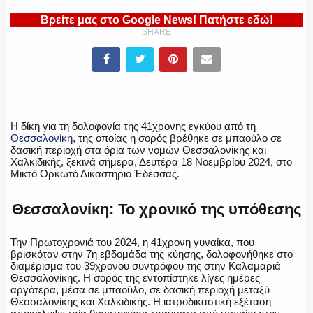
Βρείτε μας στο Google News! Πατήστε εδώ!
SHARE
ΕΛΛΗΝΙΚΗ ΑΣΤΥΝΟΜΙΑ
ΠΥΡΟΣΒΕΣΤΙΚΗ
Η δίκη για τη δολοφονία της 41χρονης εγκύου από τη
Θεσσαλονίκη
, της οποίας η σορός βρέθηκε σε μπαούλο σε
δασική περιοχή στα όρια των νομών Θεσσαλονίκης και
Χαλκιδικής, ξεκινά σήμερα, Δευτέρα 18 Νοεμβρίου 2024, στο
Μικτό Ορκωτό Δικαστήριο Έδεσσας.
ΛΙΜΕΝΙΚΟ
Θεσσαλονίκη: Το χρονικό της υπόθεσης
Την Πρωτοχρονιά του 2024, η 41χρονη γυναίκα, που
ΕΝΟΠΛΕΣ ΔΥΝΑΜΕΙΣ
βρισκόταν στην 7η εβδομάδα της κύησης, δολοφονήθηκε στο
διαμέρισμα του 39χρονου συντρόφου της στην Καλαμαριά
Θεσσαλονίκης. Η σορός της εντοπίστηκε λίγες ημέρες
αργότερα, μέσα σε μπαούλο, σε δασική περιοχή μεταξύ
Θεσσαλονίκης και Χαλκιδικής. Η ιατροδικαστική εξέταση