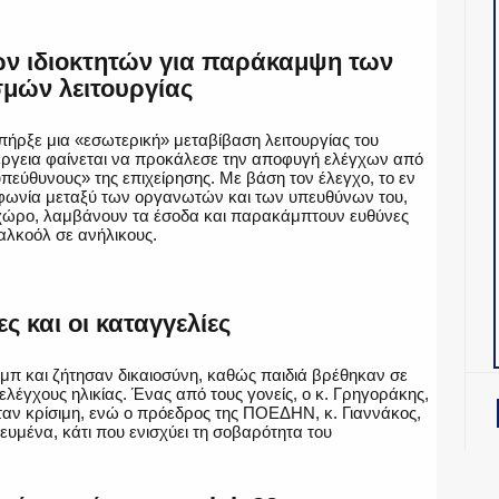
των ιδιοκτητών για παράκαμψη των
μών λειτουργίας
ήρξε μια «εσωτερική» μεταβίβαση λειτουργίας του
έργεια φαίνεται να προκάλεσε την αποφυγή ελέγχων από
υπεύθυνους» της επιχείρησης​. Με βάση τον έλεγχο, το εν
μφωνία μεταξύ των οργανωτών και των υπευθύνων του,
 χώρο, λαμβάνουν τα έσοδα και παρακάμπτουν ευθύνες
αλκοόλ σε ανήλικους.
ς και οι καταγγελίες
μπ και ζήτησαν δικαιοσύνη, καθώς παιδιά βρέθηκαν σε
έγχους ηλικίας. Ένας από τους γονείς, ο κ. Γρηγοράκης,
ταν κρίσιμη, ενώ ο πρόεδρος της ΠΟΕΔΗΝ, κ. Γιαννάκος,
υμένα, κάτι που ενισχύει τη σοβαρότητα του