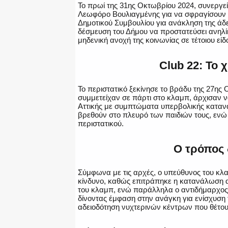
Το πρωί της 31ης Οκτωβρίου 2024, συνεργε
Λεωφόρο Βουλιαγμένης για να σφραγίσουν 
Δημοτικού Συμβουλίου για ανάκληση της άδει
δέσμευση του Δήμου να προστατεύσει ανηλίκ
μηδενική ανοχή της κοινωνίας σε τέτοιου είδ
Club 22: Το 
Το περιστατικό ξεκίνησε το βράδυ της 27ης
συμμετείχαν σε πάρτι στο κλαμπ, άρχισαν ν
Αττικής με συμπτώματα υπερβολικής κατα
βρεθούν στο πλευρό των παιδιών τους, ενώ
περιστατικού​.
Ο τρόπος 
Σύμφωνα με τις αρχές, ο υπεύθυνος του κλα
κίνδυνο, καθώς επιτράπηκε η κατανάλωση α
του κλαμπ, ενώ παράλληλα ο αντιδήμαρχος 
δίνοντας έμφαση στην ανάγκη για ενίσχυση
αδειοδότηση νυχτερινών κέντρων που θέτουν