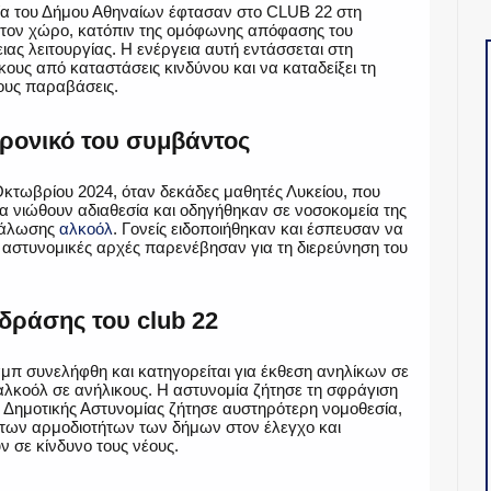
ία του Δήμου Αθηναίων έφτασαν στο CLUB 22 στη
τον χώρο, κατόπιν της ομόφωνης απόφασης του
ας λειτουργίας. Η ενέργεια αυτή εντάσσεται στη
ους από καταστάσεις κινδύνου και να καταδείξει τη
ους παραβάσεις​.
χρονικό του συμβάντος
 Οκτωβρίου 2024, όταν δεκάδες μαθητές Λυκείου, που
α νιώθουν αδιαθεσία και οδηγήθηκαν σε νοσοκομεία της
νάλωσης
αλκοόλ
. Γονείς ειδοποιήθηκαν και έσπευσαν να
 αστυνομικές αρχές παρενέβησαν για τη διερεύνηση του
δράσης του club 22
μπ συνελήφθη και κατηγορείται για έκθεση ανηλίκων σε
λκοόλ σε ανήλικους. Η αστυνομία ζήτησε τη σφράγιση
Δημοτικής Αστυνομίας ζήτησε αυστηρότερη νομοθεσία,
 των αρμοδιοτήτων των δήμων στον έλεγχο και
 σε κίνδυνο τους νέους​.