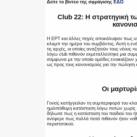
Δείτε το βίντεο της σφράγισης
ΕΔΩ
Club 22: Η στρατηγική 
κανονισ
Η ΕΡΤ και άλλες πηγές αποκάλυψαν πως υπ
κλαμπ την ημέρα του συμβάντος. Αυτή η εν
τις αρχές, οι οποίες αναζητούν τους νέους «
λόγω club πιθανόν εκμεταλλεύτηκε μια συ
σύμφωνα με την οποία ομάδες ενοικιάζουν
ως προς τους κανονισμούς για την πώληση 
Οι μαρτυρίε
Γονείς κατήγγειλαν τη συμπεριφορά του κλα
ημιλιπόθυμη κατάσταση λόγω ποτών χωρίς ελ
δήλωσε πως η κατάσταση του παιδιού του ή
ανέφερε πως πολλά ποτά πιθανόν ήταν νοθε
περιστατικού​.