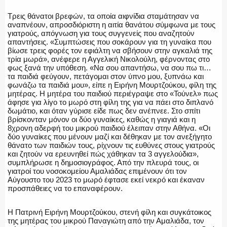
Τρεις θάνατοι βρεφών, τα οποία αιφνίδια σταμάτησαν να
αναπνέουν, απροσδιόριστη η αιτία θανάτου σύμφωνα με τους
γιατρούς, απόγνωση για τους συγγενείς που αναζητούν
ΑΣΤΥΝΟΜΙΚΟ ΡΕΠΟΡΤΑΖ
απαντήσεις. «Συμπτώσεις που σοκάρουν για τη γυναίκα που
βίωσε τρεις φορές τον εφιάλτη να σβήσουν στην αγκαλιά της
τρία μωρά», ανέφερε η Αγγελική Νικολούλη, φέρνοντας στο
φως ξανά την υπόθεση. «Να σου απαντήσω, να σου πω τι…
τα παιδιά φεύγουν, πετάγομαι στον ύπνο μου, ξυπνάω και
φωνάζω τα παιδιά μου», είπε η Ειρήνη Μουρτζούκου, φίλη της
Η ΦΩΝΗ ΣΟΥ
μητέρας. Η μητέρα του παιδιού περιέγραψε στο «Τούνελ» πως
άφησε για λίγο το μωρό στη φίλη της για να πάει στο διπλανό
δωμάτιο, και όταν γύρισε είδε πως δεν ανέπνεε. Στο σπίτι
βρίσκονταν μόνον οι δύο γυναίκες, καθώς η γιαγιά και η
8χρονη αδερφή του μικρού παιδιού έλειπαν στην Αθήνα. «Οι
ΟΠΛΑ/ΕΞΟΠΛΙΣΜΟΣ
δύο γυναίκες που μένουν μαζί και δέθηκαν με τον ανεξήγητο
θάνατο των παιδιών τους, ρίχνουν τις ευθύνες στους γιατρούς
και ζητούν να ερευνηθεί πώς χάθηκαν τα 3 αγγελούδια»,
συμπλήρωσε η δημοσιογράφος. Από την πλευρά τους, οι
γιατροί του νοσοκομείου Αμαλιάδας επιμένουν ότι τον
Αύγουστο του 2023 το μωρό έφτασε εκεί νεκρό και έκαναν
ΟΜΑΔΕΣ ΕΛ.ΑΣ.
προσπάθειες να το επαναφέρουν.
Η Πατρινή Ειρήνη Μουρτζούκου, στενή φίλη και συγκάτοικος
της μητέρας του μικρού Παναγιώτη από την Αμαλιάδα, τον