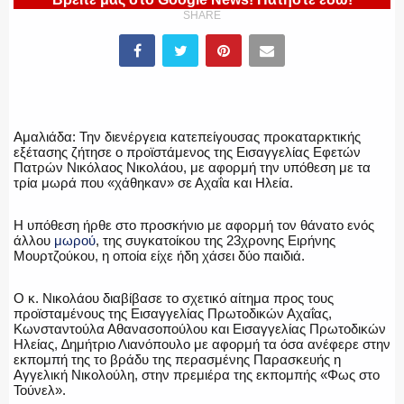
SHARE
ΕΛΛΗΝΙΚΗ ΑΣΤΥΝΟΜΙΑ
ΠΥΡΟΣΒΕΣΤΙΚΗ
Αμαλιάδα: Την διενέργεια κατεπείγουσας προκαταρκτικής
εξέτασης ζήτησε ο προϊστάμενος της Εισαγγελίας Εφετών
Πατρών Νικόλαος Νικολάου, με αφορμή την υπόθεση με τα
τρία μωρά που «χάθηκαν» σε Αχαΐα και Ηλεία.
ΛΙΜΕΝΙΚΟ
Η υπόθεση ήρθε στο προσκήνιο με αφορμή τον θάνατο ενός
άλλου
μωρού
, της συγκατοίκου της 23χρονης Ειρήνης
Μουρτζούκου, η οποία είχε ήδη χάσει δύο παιδιά.
ΕΝΟΠΛΕΣ ΔΥΝΑΜΕΙΣ
Ο κ. Νικολάου διαβίβασε το σχετικό αίτημα προς τους
προϊσταμένους της Εισαγγελίας Πρωτοδικών Αχαΐας,
Κωνσταντούλα Αθανασοπούλου και Εισαγγελίας Πρωτοδικών
Ηλείας, ∆ημήτριο Λιανόπουλο με αφορμή τα όσα ανέφερε στην
εκπομπή της το βράδυ της περασμένης Παρασκευής η
Αγγελική Νικολούλη, στην πρεμιέρα της εκπομπής «Φως στο
ΕΚΑΒ
Τούνελ».