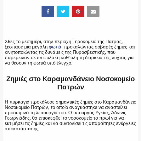
ΕΛΛΗΝΙΚΗ ΑΣΤΥΝΟΜΙΑ
Χθες το μεσημέρι, στην περιοχή Γηροκομείο της Πάτρας,
ΠΥΡΟΣΒΕΣΤΙΚΗ
ξέσπασε μια μεγάλη
φωτιά
, προκαλώντας σοβαρές ζημιές και
κινητοποιώντας τις δυνάμεις της Πυροσβεστικής, που
παρέμειναν σε επιφυλακή καθ’ όλη τη διάρκεια της νύχτας για
να θέσουν τη φωτιά υπό έλεγχο.
ΛΙΜΕΝΙΚΟ
Ζημιές στο Καραμανδάνειο Νοσοκομείο
Πατρών
Η πυρκαγιά προκάλεσε σημαντικές ζημιές στο Καραμανδάνειο
ΕΝΟΠΛΕΣ ΔΥΝΑΜΕΙΣ
Νοσοκομείο Πατρών, το οποίο αναγκάστηκε να αναστείλει
προσωρινά τη λειτουργία του. Ο υπουργός Υγείας, Άδωνις
Γεωργιάδης, θα επισκεφθεί το νοσοκομείο το πρωί για να
εκτιμήσει τις ζημιές και να συντονίσει τις απαραίτητες ενέργειες
αποκατάστασης.
ΕΚΑΒ