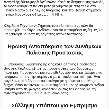
Ασφαλής Μεταφορά Ασθενών:
Κατά τη διάρκεια της φωτιάς,
τα νοσηλευόμενα παιδιά μεταφέρθηκαν με ασφάλεια στο
Γενικό Νοσοκομείο “Άγιος Ανδρέας” και στο Πανεπιστημιακό
Γενικό Νοσοκομείο Πατρών (ΠΓΝΠ).
ΑΣΤΥΝΟΜΙΚΟ ΡΕΠΟΡΤΑΖ
Κλιμάκιο Τεχνικών:
Σήμερα, ένα κλιμάκιο τεχνικών θα
επισκεφθεί το Καραμανδάνειο για να αποτιμήσει τις ζημιές και
να ξεκινήσει άμεσα τις εργασίες αποκατάστασης.
Η ΦΩΝΗ ΣΟΥ
Ηρωική Ανταπόκριση των Δυνάμεων
Πολιτικής Προστασίας
Ο υπουργός Κλιματικής Κρίσης και Πολιτικής Προστασίας,
ΟΠΛΑ/ΕΞΟΠΛΙΣΜΟΣ
Βασίλης Κικίλιας, εξήρε τις προσπάθειες των δυνάμεων
Πολιτικής Προστασίας και των εθελοντών που κατάφεραν να
αντιμετωπίσουν την πυρκαγιά με αποτελεσματικότητα. Ένα
συγκλονιστικό βίντεο που κατέγραψε η κάμερα του Mega
δείχνει έναν αστυνομικό να μεταφέρει έναν ηλικιωμένο άνδρα
μακριά από τις φλόγες, αναδεικνύοντας το θάρρος και την
ΟΜΑΔΕΣ ΕΛ.ΑΣ.
αυταπάρνηση των δυνάμεων διάσωσης.
Σύλληψη Υπόπτου για Εμπρησμό