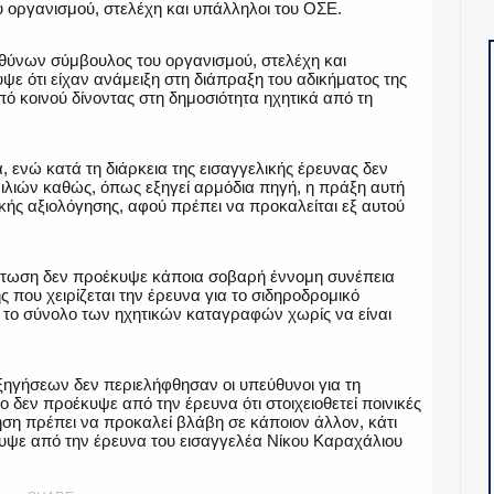
 οργανισμού, στελέχη και υπάλληλοι του ΟΣΕ.
υθύνων σύμβουλος του οργανισμού, στελέχη και
ψε ότι είχαν ανάμειξη στη διάπραξη του αδικήματος της
 κοινού δίνοντας στη δημοσιότητα ηχητικά από τη
, ενώ κατά τη διάρκεια της εισαγγελικής έρευνας δεν
μιλιών καθώς, όπως εξηγεί αρμόδια πηγή, η πράξη αυτή
ικής αξιολόγησης, αφού πρέπει να προκαλείται εξ αυτού
ίπτωση δεν προέκυψε κάποια σοβαρή έννομη συνέπεια
 που χειρίζεται την έρευνα για το σιδηροδρομικό
ή το σύνολο των ηχητικών καταγραφών χωρίς να είναι
ηγήσεων δεν περιελήφθησαν οι υπεύθυνοι για τη
ιο δεν προέκυψε από την έρευνα ότι στοιχειοθετεί ποινικές
ηση πρέπει να προκαλεί βλάβη σε κάποιον άλλον, κάτι
υψε από την έρευνα του εισαγγελέα Νίκου Καραχάλιου