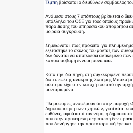
Τέμπη
βρίσκεται ο διευθύνων σύμβουλος του
Ανάμεσα στους 7 υπόπτους βρίσκεται ο διε
υπάλληλοι του ΟΣΕ για τους οποίους προέκυ
παραβίασης του υπηρεσιακού απορρήτου από
μοιραία σύγκρουση.
Σημειώνεται, πως πρόκειται για πλημμέλημα
εξετάστηκε το σκέλος του μοντάζ των συνο
δεν δύναται να αποτελέσει αντικείμενο ποιν
κάποια σοβαρή έννομη συνέπεια.
Κατά την ίδια πηγή, στη συγκεκριμένη περ
διότι ο εφέτης ανακριτής Σωτήρης Μπακαΐμης
σύστημα είχε στην κατοχή του από την αρχ
μονταρισμένα.
Πληροφορίες αναφέρουν ότι στην παροχή εξ
δημοσιοποίηση των ηχητικών, γιατί κάτι τέτο
ευθύνες, αφού κατά τον νόμο, η δημοσιοποί
που στην προκειμένη περίπτωση δεν προέκ
που διενήργησε την προκαταρκτική έρευνα.