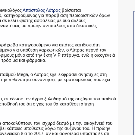
οινικολόγος
Απόστολος Λύτρας
βρίσκεται
, κατηγορούμενος για παραβίαση περιοριστικών όρων
ι σε κελί υψίστης ασφαλείας με δύο άλλους
υναντήσεις με πρώην αντιπάλους από δικαστικές
ν Αράχωβα κατηγορούμενο για απάτες και ιδιοκτήτη
μενο για υπόθεση ναρκωτικών, ο Λύτρας περνά τον
όφιμους μόνο από την έκτη VIP πτέρυγα, ενώ η οικογένειά
υ τρόφιμα και φάρμακα.
ταθμού Mega, ο Λύτρας έχει εκφράσει ανησυχίες στη
 την πιθανότητα συνάντησης με κρατούμενους που έχει
υ, απέδωσε τον άγριο ξυλοδαρμό της συζύγου του παιδιού
οίθησή του ότι ο γιος του θα καταθέσει αίτηση
 αποκαλύπτουν τον ισχυρό δεσμό με την οικογένειά του,
βει κάποιες υποθέσεις λόγω της συζύγου του. Η πρώην
κογενειακή βία το 2017, αν και αργότερα υποστήριξε ότι