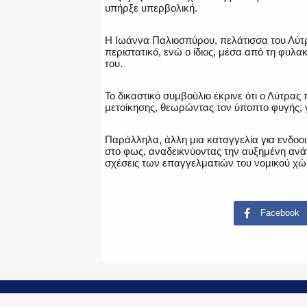
υπήρξε υπερβολική.
Η Ιωάννα Παλιοσπύρου, πελάτισσα του Λύτρ
περιστατικό, ενώ ο ίδιος, μέσα από τη φυλα
του.
Το δικαστικό συμβούλιο έκρινε ότι ο Λύτρας
μετοίκησης, θεωρώντας τον ύποπτο φυγής, 
Παράλληλα, άλλη μια καταγγελία για ενδοο
στο φως, αναδεικνύοντας την αυξημένη ανά
σχέσεις των επαγγελματιών του νομικού χώ
Facebook
© Copyright 2015-2024 - PoliceNews.gr by
G P