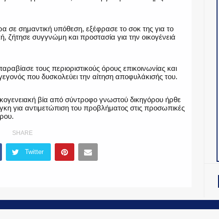
α σε σημαντική υπόθεση, εξέφρασε το σοκ της για το
κή, ζήτησε συγγνώμη και προστασία για την οικογένειά
 παραβίασε τους περιοριστικούς όρους επικοινωνίας και
γεγονός που δυσκολεύει την αίτηση αποφυλάκισής του.
ικογενειακή βία από σύντροφο γνωστού δικηγόρου ήρθε
γκη για αντιμετώπιση του προβλήματος στις προσωπικές
ρου.
SHARE
Twitter
OiNT ADV
-
ΤΑΥΤΟΤΗΤΑ