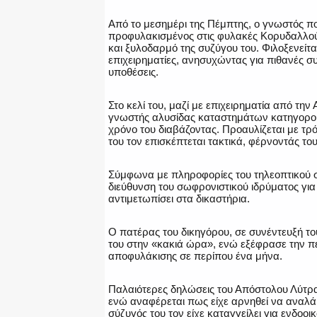
Από το μεσημέρι της Πέμπτης, ο γνωστός π
προφυλακισμένος στις φυλακές Κορυδαλλού
και ξυλοδαρμό της συζύγου του. Φιλοξενείτα
επιχειρηματίες, ανησυχώντας για πιθανές σ
υποθέσεις.
Στο κελί του, μαζί με επιχειρηματία από τη
γνωστής αλυσίδας καταστημάτων κατηγορού
χρόνο του διαβάζοντας. Προαυλίζεται με τρ
του τον επισκέπτεται τακτικά, φέρνοντάς το
Σύμφωνα με πληροφορίες του τηλεοπτικού σ
διεύθυνση του σωφρονιστικού ιδρύματος για
αντιμετωπίσει στα δικαστήρια.
Ο πατέρας του δικηγόρου, σε συνέντευξή το
του στην «κακιά ώρα», ενώ εξέφρασε την πεπ
αποφυλάκισης σε περίπου ένα μήνα.
Παλαιότερες δηλώσεις του Απόστολου Λύτρα
ενώ αναφέρεται πως είχε αρνηθεί να αναλά
σύζυγός του τον είχε καταγγείλει για ενδοοι