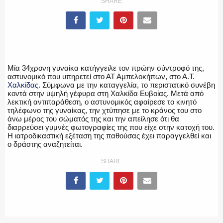
SHARE
ΥΑΤ/ΥΜΕΤ
ΕΛΛΗΝΙΚΗ ΑΣΤΥΝΟΜΙΑ
Μία 34χρονη γυναίκα κατήγγειλε τον πρώην σύντροφό της,
αστυνομικό που υπηρετεί στο ΑΤ Αμπελοκήπων, στο Α.Τ.
Χαλκίδας
. Σύμφωνα με την καταγγελία, το περιστατικό συνέβη
κοντά στην υψηλή γέφυρα στη Χαλκίδα Ευβοίας. Μετά από
λεκτική αντιπαράθεση, ο αστυνομικός αφαίρεσε το κινητό
ΠΥΡΟΣΒΕΣΤΙΚΗ
τηλέφωνο της γυναίκας, την χτύπησε με το κράνος του στο
άνω μέρος του σώματός της και την απείλησε ότι θα
διαρρεύσει γυμνές φωτογραφίες της που είχε στην κατοχή του.
Η ιατροδικαστική εξέταση της παθούσας έχει παραγγελθεί και
ο δράστης αναζητείται.
ΛΙΜΕΝΙΚΟ
SHARE
ΕΝΟΠΛΕΣ ΔΥΝΑΜΕΙΣ