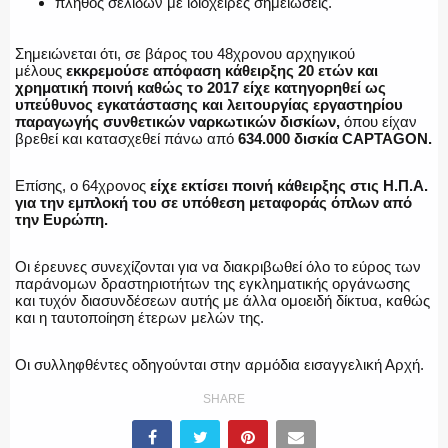
πλήθος σελίδων με ιδιόχειρες σημειώσεις.
Σημειώνεται ότι, σε βάρος του 48χρονου αρχηγικού
μέλους
εκκρεμούσε απόφαση κάθειρξης 20 ετών και
χρηματική ποινή καθώς το 2017 είχε κατηγορηθεί ως
υπεύθυνος εγκατάστασης και λειτουργίας εργαστηρίου
παραγωγής συνθετικών ναρκωτικών δισκίων,
όπου είχαν
βρεθεί και κατασχεθεί πάνω από
634.000 δισκία CAPTAGON.
Επίσης, ο 64χρονος
είχε εκτίσει ποινή κάθειρξης στις Η.Π.Α.
για την εμπλοκή του σε υπόθεση μεταφοράς όπλων από
την Ευρώπη.
Οι έρευνες συνεχίζονται για να διακριβωθεί όλο το εύρος των
παράνομων δραστηριοτήτων της εγκληματικής οργάνωσης
και τυχόν διασυνδέσεων αυτής με άλλα ομοειδή δίκτυα, καθώς
και η ταυτοποίηση έτερων μελών της.
Οι συλληφθέντες οδηγούνται στην αρμόδια εισαγγελική Αρχή.
SHARE