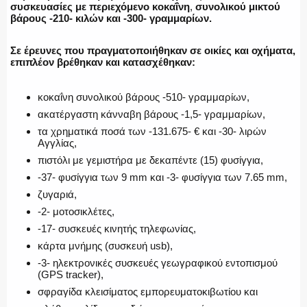
συσκευασίες με περιεχόμενο κοκαΐνη
,
συνολικού μικτού
βάρους -210- κιλών και -300- γραμμαρίων.
Σε έρευνες που πραγματοποιήθηκαν σε οικίες και οχήματα,
επιπλέον βρέθηκαν και κατασχέθηκαν:
κοκαΐνη συνολικού βάρους -510- γραμμαρίων,
ακατέργαστη κάνναβη βάρους -1,5- γραμμαρίων,
τα χρηματικά ποσά των -131.675- € και -30- λιρών
Αγγλίας,
πιστόλι με γεμιστήρα με δεκαπέντε (15) φυσίγγια,
-37- φυσίγγια των 9 mm και -3- φυσίγγια των 7.65 mm,
ζυγαριά,
-2- μοτοσικλέτες,
-17- συσκευές κινητής τηλεφωνίας,
κάρτα μνήμης (συσκευή usb),
-3- ηλεκτρονικές συσκευές γεωγραφικού εντοπισμού
(GPS tracker),
σφραγίδα κλεισίματος εμπορευματοκιβωτίου και