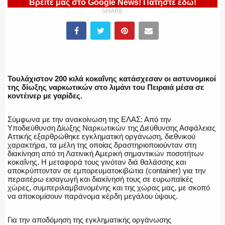
Βρείτε μας στο Google News! Πατήστε εδώ!
SHARE
ΛΙΜΕΝΙΚΟ
ΕΝΟΠΛΕΣ ΔΥΝΑΜΕΙΣ
Τουλάχιστον 200 κιλά κοκαΐνης κατάσχεσαν οι αστυνομικοί
της δίωξης ναρκωτικών στο λιμάνι του Πειραιά μέσα σε
κοντέινερ με γαρίδες.
Σύμφωνα με την ανακοίνωση της ΕΛΑΣ: Από την
ΕΚΑΒ
Υποδιεύθυνση Δίωξης Ναρκωτικών της Διεύθυνσης Ασφάλειας
Αττικής εξαρθρώθηκε εγκληματική οργάνωση, διεθνικού
χαρακτήρα, τα μέλη της οποίας δραστηριοποιούνταν στη
διακίνηση από τη Λατινική Αμερική σημαντικών ποσοτήτων
κοκαΐνης. Η μεταφορά τους γινόταν διά θαλάσσης και
αποκρύπτονταν σε εμπορευματοκιβώτια (container) για την
ΑΣΤΥΝΟΜΙΚΟ ΡΕΠΟΡΤΑΖ
περαιτέρω εισαγωγή και διακίνησή τους σε ευρωπαϊκές
χώρες, συμπεριλαμβανομένης και της χώρας μας, με σκοπό
να αποκομίσουν παράνομα κέρδη μεγάλου ύψους.
Για την αποδόμηση της εγκληματικής οργάνωσης
Η ΦΩΝΗ ΣΟΥ