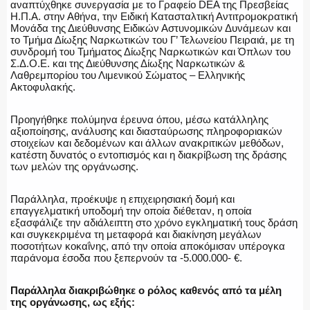
αναπτύχθηκε συνεργασία με το Γραφείο DEA της Πρεσβείας
Η.Π.Α. στην Αθήνα, την Ειδική Κατασταλτική Αντιτρομοκρατική
Μονάδα της Διεύθυνσης Ειδικών Αστυνομικών Δυνάμεων και
το Τμήμα Δίωξης Ναρκωτικών του Γ’ Τελωνείου Πειραιά, με τη
συνδρομή του Τμήματος Δίωξης Ναρκωτικών και Όπλων του
Σ.Δ.Ο.Ε. και της Διεύθυνσης Δίωξης Ναρκωτικών &
ΟΠΛΑ/ΕΞΟΠΛΙΣΜΟΣ
Λαθρεμπορίου του Λιμενικού Σώματος – Ελληνικής
Ακτοφυλακής.
Προηγήθηκε πολύμηνα έρευνα όπου, μέσω κατάλληλης
αξιοποίησης, ανάλυσης και διασταύρωσης πληροφοριακών
ΟΜΑΔΕΣ ΕΛ.ΑΣ.
στοιχείων και δεδομένων και άλλων ανακριτικών μεθόδων,
κατέστη δυνατός ο εντοπισμός και η διακρίβωση της δράσης
των μελών της οργάνωσης.
Παράλληλα, προέκυψε η επιχειρησιακή δομή και
επαγγελματική υποδομή την οποία διέθεταν, η οποία
εξασφάλιζε την αδιάλειπτη στο χρόνο εγκληματική τους δράση
και συγκεκριμένα τη μεταφορά και διακίνηση μεγάλων
ποσοτήτων κοκαΐνης, από την οποία αποκόμισαν υπέρογκα
παράνομα έσοδα που ξεπερνούν τα -5.000.000- €.
Παράλληλα διακριβώθηκε ο ρόλος καθενός από τα μέλη
της οργάνωσης, ως εξής: