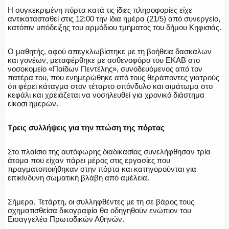
Η συγκεκριμένη πόρτα κατά τις ίδιες πληροφορίες είχε
αντικατασταθεί στις 12:00 την ίδια ημέρα (21/5) από συνεργείο,
κατόπιν υπόδειξης του αρμόδιου τμήματος του δήμου Κηφισιάς.
ΑΣΤΥΝΟΜΙΚΟ ΡΕΠΟΡΤΑΖ
Ο μαθητής, αφού απεγκλωβίστηκε με τη βοήθεια δασκάλων
και γονέων, μεταφέρθηκε με ασθενοφόρο του ΕΚΑΒ στο
νοσοκομείο «Παίδων Πεντέλης», συνοδευόμενος από τον
πατέρα του, που ενημερώθηκε από τους θεράποντες γιατρούς
Η ΦΩΝΗ ΣΟΥ
ότι φέρει κάταγμα στον τέταρτο σπόνδυλο και αιμάτωμα στο
κεφάλι και χρειάζεται να νοσηλευθεί για χρονικό διάστημα
είκοσι ημερών.
Τρεις συλλήψεις για την πτώση της πόρτας
ΟΠΛΑ/ΕΞΟΠΛΙΣΜΟΣ
Στο πλαίσιο της αυτόφωρης διαδικασίας συνελήφθησαν τρία
άτομα που είχαν πάρει μέρος στις εργασίες που
πραγματοποιήθηκαν στην πόρτα και κατηγορούνται για
επικίνδυνη σωματική βλάβη από αμέλεια.
ΟΜΑΔΕΣ ΕΛ.ΑΣ.
Σήμερα, Τετάρτη, οι συλληφθέντες με τη σε βάρος τους
σχηματισθείσα δικογραφία θα οδηγηθούν ενώπιον του
Εισαγγελέα Πρωτοδικών Αθηνών.