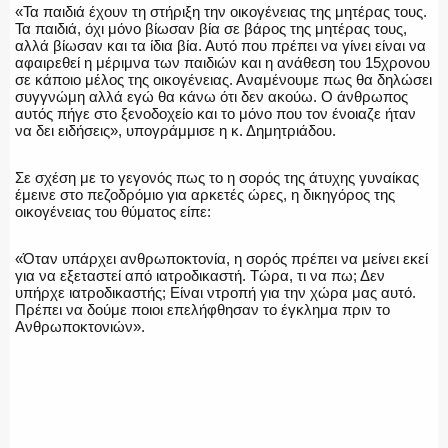
«Τα παιδιά έχουν τη στήριξη την οικογένειας της μητέρας τους.
ΕΚΑΒ
Τα παιδιά, όχι μόνο βίωσαν βία σε βάρος της μητέρας τους,
αλλά βίωσαν και τα ίδια βία. Αυτό που πρέπει να γίνει είναι να
αφαιρεθεί η μέριμνα των παιδιών και η ανάθεση του 15χρονου
σε κάποιο μέλος της οικογένειας. Αναμένουμε πως θα δηλώσει
συγγνώμη αλλά εγώ θα κάνω ότι δεν ακούω. Ο άνθρωπος
αυτός πήγε στο ξενοδοχείο και το μόνο που τον ένοιαζε ήταν
ΑΣΤΥΝΟΜΙΚΟ ΡΕΠΟΡΤΑΖ
να δει ειδήσεις», υπογράμμισε η κ. Δημητριάδου.
Σε σχέση με το γεγονός πως το η σορός της άτυχης γυναίκας
έμεινε στο πεζοδρόμιο για αρκετές ώρες, η δικηγόρος της
οικογένειας του θύματος είπε:
Η ΦΩΝΗ ΣΟΥ
«Όταν υπάρχει ανθρωποκτονία, η σορός πρέπει να μείνει εκεί
για να εξεταστεί από ιατροδικαστή. Τώρα, τι να πω; Δεν
υπήρχε ιατροδικαστής; Είναι ντροπή για την χώρα μας αυτό.
Πρέπει να δούμε ποιοι επελήφθησαν το έγκλημα πριν το
ΟΠΛΑ/ΕΞΟΠΛΙΣΜΟΣ
Ανθρωποκτονιών».
ΟΜΑΔΕΣ ΕΛ.ΑΣ.