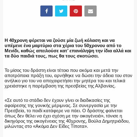
ΕΛΛΗΝΙΚΗ ΑΣΤΥΝΟΜΙΑ
Η 40χρονη φέρεται να ζούσε μία ζωή κόλαση και να
υπέμενε ένα μαρτύριο στα χέρια του 50χρονου από το
Μενίδι, καθώς απειλούσε κατ’ επανάληψη την ίδια αλλά και
ΠΥΡΟΣΒΕΣΤΙΚΗ
τα δύο παιδιά τους, πως θα τους σκοτώσει.
Το μίσος του δράστη είναι τέτοιο που ακόμα και μετά την
αποτρόπαια πράξη του, αρνήθηκε να δώσει την άδεια του στον
ανήλικο γιο του να αποχαιρετήσει την μητέρα του και τελικά
ΛΙΜΕΝΙΚΟ
χρειάστηκε η παρέμβαση της πρεσβείας της Αλβανίας.
«Σε αυτό το στάδιο δεν έχουν γίνει οι διαδικασίες της
αφαίρεσης της γονικής μέριμνας. Σε συνεργασία με την
Πρεσβεία, το παιδί κατάφερε να πάει. Ο δράστης φαίνεται
ΕΝΟΠΛΕΣ ΔΥΝΑΜΕΙΣ
όπως δεν θέλει να έχει σχέση με την οικογένειά», τόνισε η
δικηγόρος της οικογένειας της 40χρονης, Βούλα Δημητριάδου,
μιλώντας στο «Ακόμα Δεν Είδες Τίποτα».