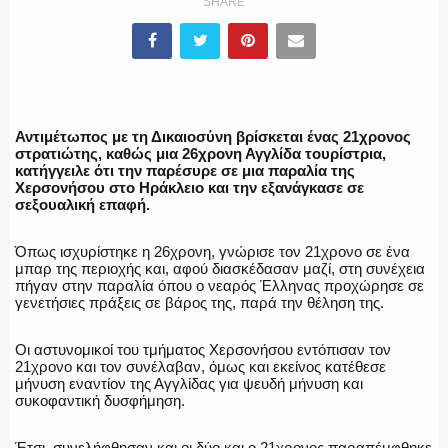
SHARE
ΕΛΛΗΝΙΚΗ ΑΣΤΥΝΟΜΙΑ
Αντιμέτωπος με τη Δικαιοσύνη βρίσκεται ένας 21χρονος
στρατιώτης, καθώς μια 26χρονη Αγγλίδα τουρίστρια,
κατήγγειλε ότι την παρέσυρε σε μια παραλία της
Χερσονήσου στο Ηράκλειο και την εξανάγκασε σε
ΠΥΡΟΣΒΕΣΤΙΚΗ
σεξουαλική επαφή.
Όπως ισχυρίστηκε η 26χρονη, γνώρισε τον 21χρονο σε ένα
μπαρ της περιοχής και, αφού διασκέδασαν μαζί, στη συνέχεια
πήγαν στην παραλία όπου ο νεαρός Έλληνας προχώρησε σε
ΛΙΜΕΝΙΚΟ
γενετήσιες πράξεις σε βάρος της, παρά την θέληση της.
Οι αστυνομικοί του τμήματος Χερσονήσου εντόπισαν τον
21χρονο και τον συνέλαβαν, όμως και εκείνος κατέθεσε
μήνυση εναντίον της Αγγλίδας για ψευδή μήνυση και
ΕΝΟΠΛΕΣ ΔΥΝΑΜΕΙΣ
συκοφαντική δυσφήμηση.
Έτσι, συνελήφθησαν και οι δύο και ο 21χρονος παραπέμφθηκε