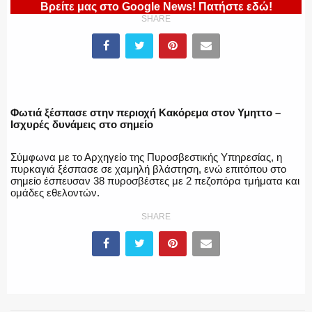
Βρείτε μας στο Google News! Πατήστε εδώ!
ΥΑΤ/ΥΜΕΤ
SHARE
ΕΛΛΗΝΙΚΗ ΑΣΤΥΝΟΜΙΑ
Φωτιά ξέσπασε στην περιοχή Κακόρεμα στον Υμηττο –
Ισχυρές δυνάμεις στο σημείο
ΠΥΡΟΣΒΕΣΤΙΚΗ
Σύμφωνα με το Αρχηγείο της Πυροσβεστικής Υπηρεσίας, η
πυρκαγιά ξέσπασε σε χαμηλή βλάστηση, ενώ επιτόπου στο
σημείο έσπευσαν 38 πυροσβέστες με 2 πεζοπόρα τμήματα και
ομάδες εθελοντών.
SHARE
ΛΙΜΕΝΙΚΟ
ΕΝΟΠΛΕΣ ΔΥΝΑΜΕΙΣ