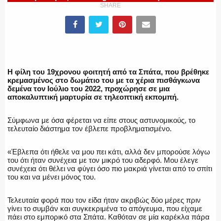
SHARE
ΕΛΛΗΝΙΚΗ ΑΣΤΥΝΟΜΙΑ
Η φίλη του 19χρονου φοιτητή από τα Σπάτα, που βρέθηκε
ΠΥΡΟΣΒΕΣΤΙΚΗ
κρεμασμένος στο δωμάτιο του με τα χέρια πισθάγκωνα
δεμένα τον Ιούλιο του 2022, προχώρησε σε μια
αποκαλυπτική μαρτυρία σε τηλεοπτική εκπομπή.
Σύμφωνα με όσα φέρεται να είπε στους αστυνομικούς, το
ΛΙΜΕΝΙΚΟ
τελευταίο διάστημα τον έβλεπε προβληματισμένο.
«Έβλεπα ότι ήθελε να μου πει κάτι, αλλά δεν μπορούσε λόγω
του ότι ήταν συνέχεια με τον μικρό του αδερφό. Μου έλεγε
συνέχεια ότι θέλει να φύγει όσο πιο μακριά γίνεται από το σπίτι
ΕΝΟΠΛΕΣ ΔΥΝΑΜΕΙΣ
του και να μένει μόνος του.
Τελευταία φορά που τον είδα ήταν ακριβώς δύο μέρες πριν
γίνει το συμβάν και συγκεκριμένα το απόγευμα, που είχαμε
πάει στο εμπορικό στα Σπάτα. Καθόταν σε μία καρέκλα πάρα
ΕΚΑΒ