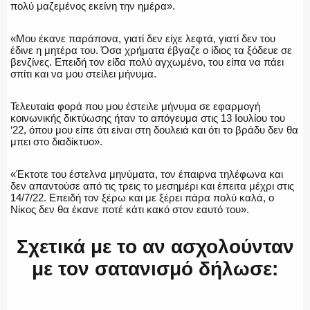
πολύ μαζεμένος εκείνη την ημέρα».
«Μου έκανε παράπονα, γιατί δεν είχε λεφτά, γιατί δεν του
έδινε η μητέρα του. Όσα χρήματα έβγαζε ο ίδιος τα ξόδευε σε
βενζίνες. Επειδή τον είδα πολύ αγχωμένο, του είπα να πάει
ΑΣΤΥΝΟΜΙΚΟ ΡΕΠΟΡΤΑΖ
σπίτι και να μου στείλει μήνυμα.
Τελευταία φορά που μου έστειλε μήνυμα σε εφαρμογή
κοινωνικής δικτύωσης ήταν το απόγευμα στις 13 Ιουλίου του
‘22, όπου μου είπε ότι είναι στη δουλειά και ότι το βράδυ δεν θα
Η ΦΩΝΗ ΣΟΥ
μπει στο διαδίκτυο».
«Έκτοτε του έστελνα μηνύματα, τον έπαιρνα τηλέφωνα και
δεν απαντούσε από τις τρεις το μεσημέρι και έπειτα μέχρι στις
14/7/22. Επειδή τον ξέρω και με ξέρει πάρα πολύ καλά, ο
ΟΠΛΑ/ΕΞΟΠΛΙΣΜΟΣ
Νίκος δεν θα έκανε ποτέ κάτι κακό στον εαυτό του».
Σχετικά με το αν ασχολούνταν
με τον σατανισμό δήλωσε:
ΟΜΑΔΕΣ ΕΛ.ΑΣ.