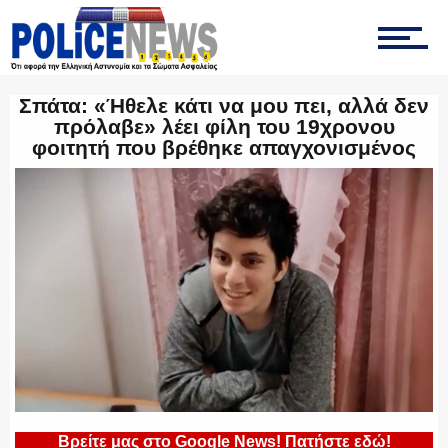
ΤΡΟΧΑΙΑ
ΟΠΚΕ
Σπάτα: «Ήθελε κάτι να μου πει, αλλά δεν
πρόλαβε» λέει φίλη του 19χρονου
φοιτητή που βρέθηκε απαγχονισμένος
ΟΜΑΔΑ “Ζ”
ΕΚΑΜ
ΥΑΤ/ΥΜΕΤ
Βρείτε μας στο Google News! Πατήστε εδώ!