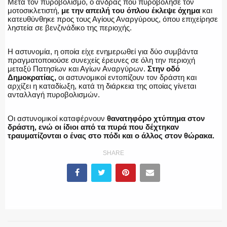
Μετά τον πυροβολισμό, ο άνδρας που πυροβόλησε τον
μοτοσικλετιστή,
με την απειλή του όπλου έκλεψε όχημα
και
κατευθύνθηκε προς τους Αγίους Αναργύρους, όπου επιχείρησε
ληστεία σε βενζινάδικο της περιοχής.
Η αστυνομία, η οποία είχε ενημερωθεί για δύο συμβάντα
πραγματοποιούσε συνεχείς έρευνες σε όλη την περιοχή
μεταξύ Πατησίων και Αγίων Αναργύρων.
Στην οδό
Δημοκρατίας,
οι αστυνομικοί εντοπίζουν τον δράστη και
αρχίζει η καταδίωξη, κατά τη διάρκεια της οποίας γίνεται
ανταλλαγή πυροβολισμών.
Οι αστυνομικοί καταφέρνουν
θανατηφόρο χτύπημα στον
δράστη, ενώ οι ίδιοι από τα πυρά που δέχτηκαν
τραυματίζονται ο ένας στο πόδι και ο άλλος στον θώρακα.
SHARE