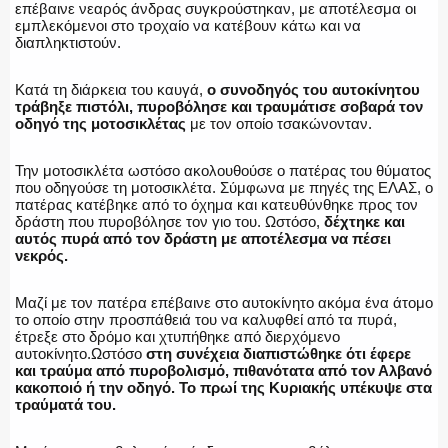
επέβαινε νεαρός άνδρας συγκρούστηκαν, με αποτέλεσμα οι
εμπλεκόμενοι στο τροχαίο να κατέβουν κάτω και να
διαπληκτιστούν.
Κατά τη διάρκεια του καυγά,
ο συνοδηγός του αυτοκίνητου
τράβηξε πιστόλι, πυροβόλησε και τραυμάτισε σοβαρά τον
οδηγό της μοτοσικλέτας
με τον οποίο τσακώνονταν.
Την μοτοσικλέτα ωστόσο ακολουθούσε ο πατέρας του θύματος
που οδηγούσε τη μοτοσικλέτα. Σύμφωνα με πηγές της ΕΛΑΣ, ο
πατέρας κατέβηκε από το όχημα και κατευθύνθηκε προς τον
δράστη που πυροβόλησε τον γιο του. Ωστόσο,
δέχτηκε και
αυτός πυρά από τον δράστη με αποτέλεσμα να πέσει
νεκρός.
Μαζί με τον πατέρα επέβαινε στο αυτοκίνητο ακόμα ένα άτομο
το οποίο στην προσπάθειά του να καλυφθεί από τα πυρά,
έτρεξε στο δρόμο και χτυπήθηκε από διερχόμενο
αυτοκίνητο.Ωστόσο
στη συνέχεια διαπιστώθηκε ότι έφερε
και τραύμα από πυροβολισμό, πιθανότατα από τον Αλβανό
κακοποιό ή την οδηγό. Το πρωί της Κυριακής υπέκυψε στα
τραύματά του.