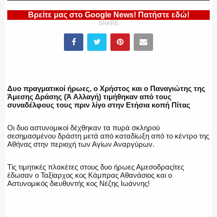
Βρείτε μας στο Google News! Πατήστε εδώ!
SHARE
ΠΥΡΟΣΒΕΣΤΙΚΗ
ΛΙΜΕΝΙΚΟ
Δυο πραγματικοί ήρωες, ο Χρήστος και ο Παναγιώτης της
Άμεσης Δράσης (Ά Αλλαγή) τιμήθηκαν από τους
συναδέλφους τους πριν λίγο στην Ετήσια κοπή Πίτας
Οι δυο αστυνομικοί δέχθηκαν τα πυρά σκληρού
ΕΝΟΠΛΕΣ ΔΥΝΑΜΕΙΣ
σεσημασμένου δράστη μετά από καταδίωξη από το κέντρο της
Αθήνας στην περιοχή των Αγίων Αναργύρων.
Τiς τιμητικές πλακέτες στους δυο ήρωες Αμεσοδραςίτες
έδωσαν ο Ταξίαρχος κος Κάμπρας Αθανάσιος και ο
ΕΚΑΒ
Αστυνομικός διευθυντής κος Νέζης Ιωάννης!