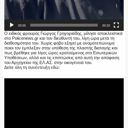
00:00
00:20
Ο ειδικός φρουρός Γιώργος Γρηγοριάδης, μίλησε αποκλειστικά
στο Policenews.gr και τον διευθυντή του, λίγη ώρα μετά τη
διαθεσιμότητα του. Χωρίς φόβο εξηγεί με ονοματεπώνυμα
ποιοι τον έμπλεξαν στην υπόθεση της πλαστής διαταγής και
πως βρέθηκε για λίγες ώρες κρατούμενος στο Εσωτερικών
Υποθέσεων, αλλά και τις επιπτώσεις από αυτή την απόφαση
του Αρχηγείου της ΕΛ.ΑΣ. στην οικογένειά του.
Δείτε όλη τη συνέντευξη εδώ: