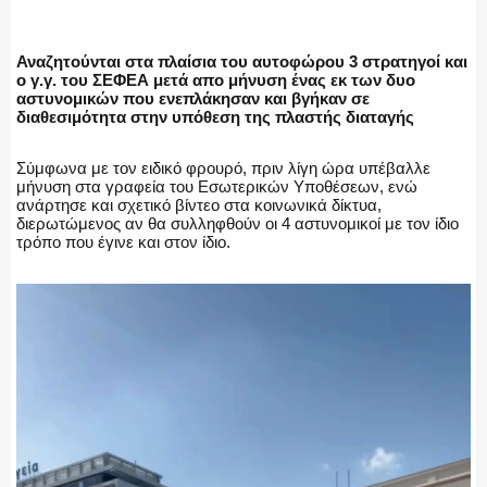
ΕΛΛΗΝΙΚΗ ΑΣΤΥΝΟΜΙΑ
Αναζητούνται στα πλαίσια του αυτοφώρου 3 στρατηγοί και
ο γ.γ. του ΣΕΦΕΑ μετά απο μήνυση ένας εκ των δυο
αστυνομικών που ενεπλάκησαν και βγήκαν σε
διαθεσιμότητα στην υπόθεση της πλαστής διαταγής
ΠΥΡΟΣΒΕΣΤΙΚΗ
Σύμφωνα με τον ειδικό φρουρό, πριν λίγη ώρα υπέβαλλε
μήνυση στα γραφεία του Εσωτερικών Υποθέσεων, ενώ
ανάρτησε και σχετικό βίντεο στα κοινωνικά δίκτυα,
διερωτώμενος αν θα συλληφθούν οι 4 αστυνομικοί με τον ίδιο
ΛΙΜΕΝΙΚΟ
τρόπο που έγινε και στον ίδιο.
Πρόγραμμα
Αναπαραγωγής
ΕΝΟΠΛΕΣ ΔΥΝΑΜΕΙΣ
Βίντεο
ΕΚΑΒ