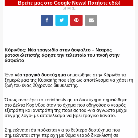
ΥΑΤ/ΥΜΕΤ
Βρείτε μας στο Google News! Πατήστε εδώ!
SHARE
ΕΛΛΗΝΙΚΗ ΑΣΤΥΝΟΜΙΑ
Κόρινθος: Νέα τραγωδία στην άσφαλτο – Nεαρός
μοτοσικλετιστής άφησε την τελευταία του πνοή στην
άσφαλτο
ΠΥΡΟΣΒΕΣΤΙΚΗ
Ένα
νέο τραγικό δυστύχημα
σημειώθηκε στην Κόρινθο τα
ξημερώμαα της Κυριακής που είχε ως αποτέλεσμα να χάσει τη
ζωή του ένας 20χρονος δικυκλιστής.
ΛΙΜΕΝΙΚΟ
Όπως αναφέρει το korinthostv.gr, το δυστύχημα σημειώθηκε
στο Δέλτα Κορίνθου όταν το όχημα που οδηγούσε ο νεαρός
εξετράπη και ανετράπη της πορείας του -για άγνωστο μέχρι
στιγμής λόγο- με αποτέλεσμα να βρει τραγικό θάνατο.
ΕΝΟΠΛΕΣ ΔΥΝΑΜΕΙΣ
Σημειώνεται ότι πρόκειται για το δεύτερο δυστύχημα που
σημειώνεται στην περιοχή με θύμα νεαρό δικυκλιστή σε