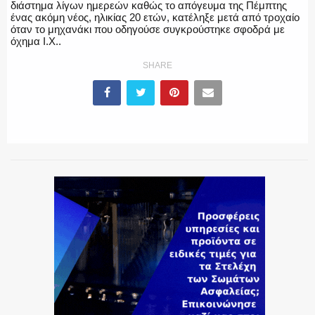
διάστημα λίγων ημερεών καθώς το απόγευμα της Πέμπτης
ένας ακόμη νέος, ηλικίας 20 ετών, κατέληξε μετά από τροχαίο
όταν το μηχανάκι που οδηγούσε συγκρούστηκε σφοδρά με
ΕΚΑΒ
όχημα Ι.Χ..
SHARE
ΑΣΤΥΝΟΜΙΚΟ ΡΕΠΟΡΤΑΖ
Η ΦΩΝΗ ΣΟΥ
ΟΠΛΑ/ΕΞΟΠΛΙΣΜΟΣ