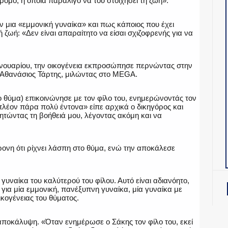
ρόμο, η οποία παραλίγο να του στοιχήσει τη ζωή».
 μια «εμμονική γυναίκα» και πως κάποιος που έχει
ή ζωή: «Δεν είναι απαραίτητο να είσαι σχιζοφρενής για να
ανουαρίου, την οικογένεια εκπροσώπησε περνώντας στην
ς, Αθανάσιος Τάρτης, μιλώντας στο MEGA.
ο θύμα) επικοινώνησε με τον φίλο του, ενημερώνοντάς τον
 πλέον πάρα πολύ έντονα» είπε αρχικά ο δικηγόρος και
τώντας τη βοήθειά μου, λέγοντας ακόμη και να
ονη ότι ρίχνει λάσπη στο θύμα, ενώ την αποκάλεσε
 γυναίκα του καλύτερού του φίλου. Αυτό είναι αδιανόητο,
ι για μία εμμονική, πανέξυπνη γυναίκα, μία γυναίκα με
ικογένειας του θύματος.
αποκάλυψη. «Όταν ενημέρωσε ο Σάκης τον φίλο του, εκεί