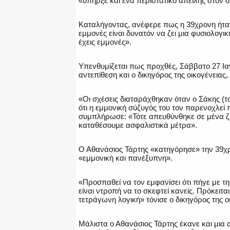
«υπήρξε και ένα περιστατικό απειλής στον δ
Καταλήγοντας, ανέφερε πως η 39χρονη ήταν
εμμονές είναι δυνατόν να ζει μια φυσιολογικ
έχεις εμμονές».
Υπενθυμίζεται πως προχθές, Σάββατο 27 Ι
αντεπίθεση και ο δικηγόρος της οικογένεια
«Οι σχέσεις διαταράχθηκαν όταν ο Σάκης (τ
ότι η εμμονική σύζυγός του τον παρενοχλεί
συμπλήρωσε: «Τότε απευθύνθηκε σε μένα ζη
καταθέσουμε ασφαλιστικά μέτρα».
Ο Αθανάσιος Τάρτης «κατηγόρησε» την 39χρ
«εμμονική και πανέξυπνη».
«Προσπαθεί να τον εμφανίσει ότι πήγε με τη
είναι ντροπή να το σκεφτεί κανείς. Πρόκειτα
τετράγωνη λογική» τόνισε ο δικηγόρος της ο
Μάλιστα ο Αθανάσιος Τάρτης έκανε και μια 