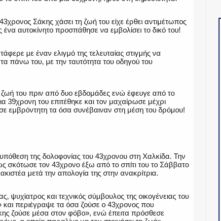
43χρονος Σάκης χάσει τη ζωή του είχε έρθει αντιμέτωπος
ς ένα αυτοκίνητο προσπάθησε να εμβολίσει το δικό του!
τάφερε με έναν ελιγμό της τελευταίας στιγμής να
α πάνω του, με την ταυτότητα του οδηγού του
η ζωή του πριν από δυο εβδομάδες ενώ έφευγε από το
 μια 39χρονη του επιτέθηκε και τον μαχαίρωσε μέχρι
ε εμβρόντητη τα όσα συνέβαιναν στη μέση του δρόμου!
 υπόθεση της δολοφονίας του 43χρονου στη Χαλκίδα. Την
ως σκότωσε τον 43χρονο έξω από το σπίτι του το Σάββατο
ακιστέα μετά την απολογία της στην ανακρίτρια.
ς, ψυχίατρος και τεχνικός σύμβουλος της οικογένειας του
 και περιέγραψε τα όσα ζούσε ο 43χρονος που
ης ζούσε μέσα στον φόβο», ενώ έπειτα πρόσθεσε