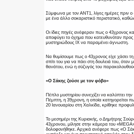
Σύμφωνα με τον ΑΝΤ1, λίγες ημέρες πριν ο 
με ένα άλλο σοκαριστικό περιστατικό, καθώ
Οι ίδιες πηγές ανέφεραν πως ο 43χρονος κα
αποφύγει το όχημα που κατευθυνόταν προς τ
μυστηριώδους ΙΧ να παραμένει άγνωστη.
Να θυμίσουμε πως ο 43χρονος είχε χάσει τ
σπίτι του για να πάει στη δουλειά του, όταν
θανάτου, ενώ η σύζυγός του παρακολουθούσ
«Ο Σάκης ζούσε με τον φόβο»
Πέπλο μυστηρίου συνεχίζει να καλύπτει την
Πέμπτη, η 39χρονη, η οποία κατηγορείται π
20 Ιανουαρίου στη Χαλκίδα, κρίθηκε προφυλ
Το μεσημέρι της Κυριακής, ο Δημήτρης Σούρα
43χρονου, μίλησε στην κάμερα του «MEGA»
δολοφονήθηκε. Αρχικά ανέφερε πως «Ο Σάκ