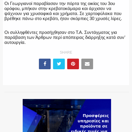
Οι Γεωργιανοί παραβίασαν την πόρτα της οικίας του 3ου
ορόφου, μπήκαν στην κρεβατοκάμαρα και άρχισαν να
ψάχνουν για χρυσαφικά και χρήματα. Σε χαρτοφύλακα που
ΕΚΑΒ
βρέθηκε πάνω στο κρεβάτι, ήταν σκόρπιες 30 χρυσές λίρες.
Οι συλληφθέντες προσήχθησαν στο Τ.Α. Συντάγματος για
παράβαση των Άρθρων περί απόπειρας διάρρηξης κατά συν’
αυτουργία.
ΑΣΤΥΝΟΜΙΚΟ ΡΕΠΟΡΤΑΖ
SHARE
Η ΦΩΝΗ ΣΟΥ
ΟΠΛΑ/ΕΞΟΠΛΙΣΜΟΣ
ΟΜΑΔΕΣ ΕΛ.ΑΣ.