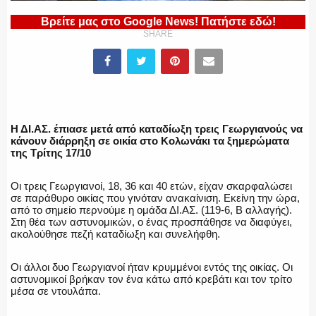
Βρείτε μας στο Google News! Πατήστε εδώ!
SHARE
ΕΛΛΗΝΙΚΗ ΑΣΤΥΝΟΜΙΑ
Η ΔΙ.ΑΣ. έπιασε μετά από καταδίωξη τρεις Γεωργιανούς να
ΠΥΡΟΣΒΕΣΤΙΚΗ
κάνουν διάρρηξη σε οικία στο Κολωνάκι τα ξημερώματα
της Τρίτης 17/10
Οι τρεις Γεωργιανοί, 18, 36 και 40 ετών, είχαν σκαρφαλώσει
σε παράθυρο οικίας που γινόταν ανακαίνιση. Εκείνη την ώρα,
από το σημείο περνούμε η ομάδα ΔΙ.ΑΣ. (119-6, Β αλλαγής).
ΛΙΜΕΝΙΚΟ
Στη θέα των αστυνομικών, ο ένας προσπάθησε να διαφύγει,
ακολούθησε πεζή καταδίωξη και συνελήφθη.
Οι άλλοι δυο Γεωργιανοί ήταν κρυμμένοι εντός της οικίας. Οι
αστυνομικοί βρήκαν τον ένα κάτω από κρεβάτι και τον τρίτο
ΕΝΟΠΛΕΣ ΔΥΝΑΜΕΙΣ
μέσα σε ντουλάπα.