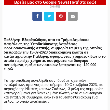
Βρείτε μας στο Google News! Πατήστε εδώ!
SHARE
ΕΛΛΗΝΙΚΗ ΑΣΤΥΝΟΜΙΑ
ΠΥΡΟΣΒΕΣΤΙΚΗ
Παλλήνη: Εξαρθρώθηκε, από το Τμήμα Δημόσιας
Ασφάλειας της Υποδιεύθυνσης Ασφάλειας
Βορειοανατολικής Αττικής, συμμορία τα μέλη της οποίας
διέπραξαν την 13-07-2023 διακεκριμένη κλοπή σε
κατάστημα στην Παλλήνη, αφαιρώντας χρηματοκιβώτιο το
οποίο περιείχε χρήματα, κοσμήματα και διάφορα
ΛΙΜΕΝΙΚΟ
αντικείμενα, η αξία των οποίων ξεπερνάει τις -120.000-
ευρώ
Για την υπόθεση συνελήφθησαν, δυνάμει σχετικών
ενταλμάτων, πρωινές ώρες σήμερα, 10 Οκτωβρίου 2023, σε
ΕΝΟΠΛΕΣ ΔΥΝΑΜΕΙΣ
περιοχές της Νίκαιας και των Σπάτων, -3 μέλη της συμμορίας,
κατηγορούμενοι για διακεκριμένη κλοπή κατά συναυτουργία
και ένταξη σε συμμορία, ενώ έχει ταυτοποιηθεί ακόμη ένα
μέλος, το οποίο αναζητείται.
ΕΚΑΒ