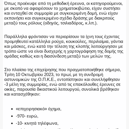
Όπως προέκυψε από τη μεθοδική έρευνα, οι κατηγορούμενοι,
με σκοπό να αφαιρέσουν το χρηματοκιβώτιο, είχαν συστήσει
και ενταχθεί σε συμμορία με συγκεκριμένη δομή, ενώ είχαν
εκπονήσει και συγκεκριμένο σχέδιο δράσης με διακριτούς
μεταξύ τους ρόλους (οδηγός, τσιλιαδόρος, κ.λπ.).
ΑΣΤΥΝΟΜΙΚΟ ΡΕΠΟΡΤΑΖ
Παράλληλα φρόντισαν να περιορίσουν τα ίχνη τους έχοντας
προμηθευτεί κατάλληλα ρούχα, κουκούλες, περιλαίμια, γάντια
και μάσκες, ενώ κατά την τέλεση της κλοπής λειτούργησαν με
τρόπο ώστε να είναι δυσχερής η χαρτογράφηση της δομής της
ομάδας καθώς και η διασύνδεση μεταξύ των μελών της.
Η ΦΩΝΗ ΣΟΥ
Στο πλαίσιο της επιχείρησης που πραγματοποιήθηκε σήμερα,
Τρίτη 10 Οκτωβρίου 2023, το πρωί, με τη συνδρομή
αστυνομικών της Ο.Π.Κ.Ε., εντοπίστηκαν και συνελήφθησαν
-3 μέλη της συμμορίας, ενώ από τις επακόλουθες έρευνες σε
ΟΠΛΑ/ΕΞΟΠΛΙΣΜΟΣ
οικίες, παρουσία δικαστικού λειτουργού, συνολικά βρέθηκαν
και κατασχέθηκαν:
«επιχειρησιακό» όχημα,
ΟΜΑΔΕΣ ΕΛ.ΑΣ.
-970- ευρώ,
-10- κινητά τηλέφωνα,