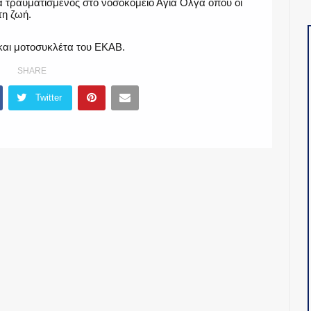
 τραυματισμένος στο νοσοκομείο Αγία Όλγα όπου οι
τη ζωή.
και μοτοσυκλέτα του ΕΚΑΒ.
SHARE
Twitter